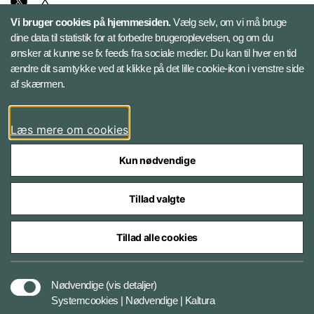
X
Vi bruger cookies på hjemmesiden.
Vælg selv, om vi må bruge
Instagram
dine data til statistik for at forbedre brugeroplevelsen, og om du
ønsker at kunne se fx feeds fra sociale medier. Du kan til hver en tid
ændre dit samtykke ved at klikke på det lille cookie-ikon i venstre side
Bluesky
af skærmen.
LinkedIn
Læs mere om cookies
Kun nødvendige
Tillad valgte
Styrelser og myndigheder under Forsvarsministeriet
Tillad alle cookies
Databeskyttelse og ansvar
Nødvendige
(vis detaljer)
Systemcookies | Nødvendige | Kaltura