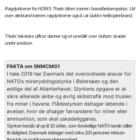
Røgdykkerne fra HDMS Thetis bliver trænet i brandbekæmpelse. Ud
over oliebrand trænes røgdykkerne også i at slukke helikopterbrand.
Thetis’ tekniske officer danner sig et overblik over skibets skader
under øvelsen.
FAKTA om SNMCMG1
I hele 2019 har Danmark det overordnede ansvar for
NATO’s minerydningsstyrke i Østersøen og den
østlige del af Atlanterhavet. Styrkens opgave er at
sikre allierede skibe og øvrig skibstrafik mod truslen
fra miner i havene. Flådestyrken deltager løbende i
øvelser, hvor de afsøger farvandene for miner eller
ammunition, som skal uskadeliggøres.
Styrken består af op til 10 skibe, som forskellige NATO-lande stiller
til rådighed. Danmark bidrager med cirka 100 personer inklusiv
flagskib og mobil minerydningsenhed.