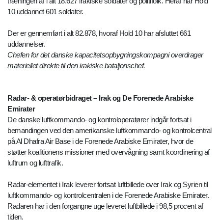
træningen af i alt 18.627 irakiske soldater og politifolk. Heraf har Hold
10 uddannet 601 soldater.
Der er gennemført i alt 82.878, hvoraf Hold 10 har afsluttet 661
uddannelser.
Chefen for det danske kapacitetsopbygningskompagni overdrager
materiellet direkte til den irakiske bataljonschef.
Radar- & operatørbidraget – Irak og De Forenede Arabiske
Emirater
De danske luftkommando- og kontroloperatører indgår fortsat i
bemandingen ved den amerikanske luftkommando- og kontrolcentral
på Al Dhafra Air Base i de Forenede Arabiske Emirater, hvor de
støtter koalitionens missioner med overvågning samt koordinering af
luftrum og lufttrafik.
Radar-elementet i Irak leverer fortsat luftbillede over Irak og Syrien til
luftkommando- og kontrolcentralen i de Forenede Arabiske Emirater.
Radaren har i den forgangne uge leveret luftbillede i 98,5 procent af
tiden.