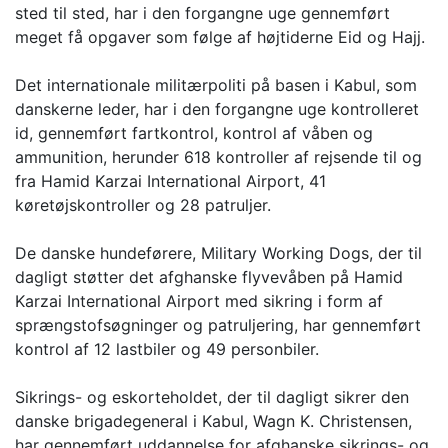
sted til sted, har i den forgangne uge gennemført
meget få opgaver som følge af højtiderne Eid og Hajj.
Det internationale militærpoliti på basen i Kabul, som
danskerne leder, har i den forgangne uge kontrolleret
id, gennemført fartkontrol, kontrol af våben og
ammunition, herunder 618 kontroller af rejsende til og
fra Hamid Karzai International Airport, 41
køretøjskontroller og 28 patruljer.
De danske hundeførere, Military Working Dogs, der til
dagligt støtter det afghanske flyvevåben på Hamid
Karzai International Airport med sikring i form af
sprængstofsøgninger og patruljering, har gennemført
kontrol af 12 lastbiler og 49 personbiler.
Sikrings- og eskorteholdet, der til dagligt sikrer den
danske brigadegeneral i Kabul, Wagn K. Christensen,
har gennemført uddannelse for afghanske sikrings- og