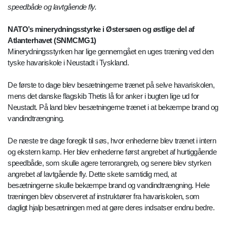
speedbåde og lavtgående fly.
NATO’s minerydningsstyrke i Østersøen og østlige del af
Atlanterhavet (SNMCMG1)
Minerydningsstyrken har lige gennemgået en uges træning ved den
tyske havariskole i Neustadt i Tyskland.
De første to dage blev besætningerne trænet på selve havariskolen,
mens det danske flagskib Thetis lå for anker i bugten lige ud for
Neustadt. På land blev besætningerne trænet i at bekæmpe brand og
vandindtrængning.
De næste tre dage foregik til søs, hvor enhederne blev trænet i intern
og ekstern kamp. Her blev enhederne først angrebet af hurtiggående
speedbåde, som skulle agere terrorangreb, og senere blev styrken
angrebet af lavtgående fly. Dette skete samtidig med, at
besætningerne skulle bekæmpe brand og vandindtrængning. Hele
træningen blev observeret af instruktører fra havariskolen, som
dagligt hjalp besætningen med at gøre deres indsatser endnu bedre.