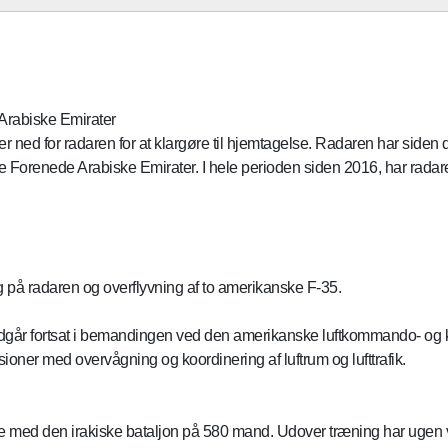
Arabiske Emirater
ned for radaren for at klargøre til hjemtagelse. Radaren har siden de
e Forenede Arabiske Emirater. I hele perioden siden 2016, har radaren
på radaren og overflyvning af to amerikanske F-35.
går fortsat i bemandingen ved den amerikanske luftkommando- og ko
sioner med overvågning og koordinering af luftrum og lufttrafik.
e med den irakiske bataljon på 580 mand. Udover træning har ugen v