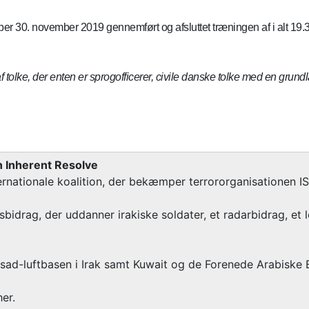
r 30. november 2019 gennemført og afsluttet træningen af i alt 19.30
olke, der enten er sprogofficerer, civile danske tolke med en grund
n Inherent Resolve
rnationale koalition, der bekæmper terrororganisationen ISIL
sbidrag, der uddanner irakiske soldater, et radarbidrag, et 
sad-luftbasen i Irak samt Kuwait og de Forenede Arabiske E
her.