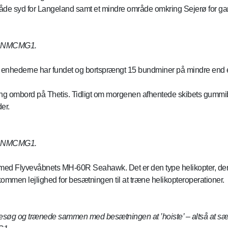
råde syd for Langeland samt et mindre område omkring Sejerø for g
: SNMCMG1.
da enhederne har fundet og bortsprængt 15 bundminer på mindre end 
ing ombord på Thetis. Tidligt om morgenen afhentede skibets gummi
er.
: SNMCMG1.
Flyvevåbnets MH-60R Seahawk. Det er den type helikopter, der er
ommen lejlighed for besætningen til at træne helikopteroperationer.
øg og trænede sammen med besætningen at ’hoiste’ – altså at sætte