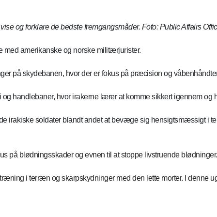
 vise og forklare de bedste fremgangsmåder. Foto: Public Affairs Offic
e med amerikanske og norske militærjurister.
er på skydebanen, hvor der er fokus på præcision og våbenhåndter
 og handlebaner, hvor irakerne lærer at komme sikkert igennem og 
e irakiske soldater blandt andet at bevæge sig hensigtsmæssigt i terræ
s på blødningsskader og evnen til at stoppe livstruende blødninger
ræning i terræn og skarpskydninger med den lette morter. I denne u