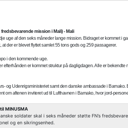
fredsbevarende mission i Mali) - Mali
dje uge af den seks måneder lange mission. Bidraget er kommet i gang
, at der er blevet flyttet samlet 55 tons gods og 259 passagerer.
stempo i den kommende uge.
r der efterhånden er kommet struktur på dagligdagen. Alle er bekendte
s- og Udenrigsministeriet samt den danske ambassade i Bamako. Efter 
ent om aftenen inviteret ud til Lufthavnen i Bamako, hvor jord-personelle
 til MINUSMA
danske soldater skal i seks måneder støtte FN’s fredsbevar
onel og en sikringsenhed.