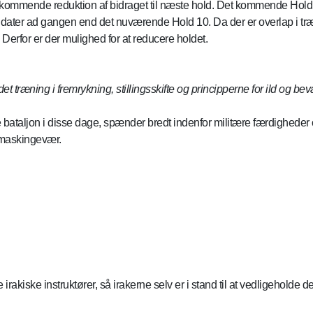
n kommende reduktion af bidraget til næste hold. Det kommende Hold 1
 soldater ad gangen end det nuværende Hold 10. Da der er overlap i t
. Derfor er der mulighed for at reducere holdet.
 træning i fremrykning, stillingsskifte og principperne for ild og bevæ
bataljon i disse dage, spænder bredt indenfor militære færdigheder 
 maskingevær.
rakiske instruktører, så irakerne selv er i stand til at vedligeholde d