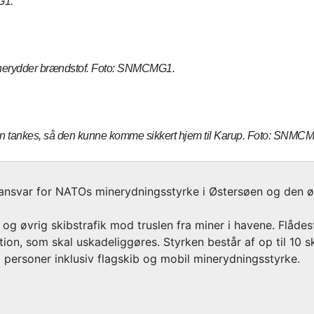
G1.
minerydder brændstof. Foto: SNMCMG1.
en tankes, så den kunne komme sikkert hjem til Karup. Foto: SNMC
nsvar for NATOs minerydningsstyrke i Østersøen og den øst
 og øvrig skibstrafik mod truslen fra miner i havene. Flåde
on, som skal uskadeliggøres. Styrken består af op til 10 ski
personer inklusiv flagskib og mobil minerydningsstyrke.