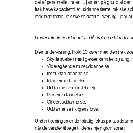
del af personellet inden 1. januar på grund af de
Irak have kapacitet til at uddanne færre irakiske
modtage færre irakiske soldater til træning i januar
Under infanteriuddannelsen får irakerne blandt andet
Den undervisning, Hold 10 kører med den irakiske 
Skydeøvelser med gevær samt let og tungt
Videregående mineuddannelse.
Instruktøruddannelse.
Infanteriuddannelse.
Uddannelse i førstehjælp.
Morteruddannelse.
Officersuddannelse.
Uddannelse i krigens love.
Under træningen er der stadig fokus på at uddanne i
når de vender tilbage til deres hjemgarnisoner.