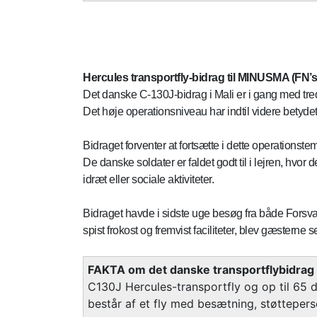
Hercules transportfly-bidrag til MINUSMA (FN’s 
Det danske C-130J-bidrag i Mali er i gang med tre
Det høje operationsniveau har indtil videre betydet
Bidraget forventer at fortsætte i dette operation
De danske soldater er faldet godt til i lejren, hvo
idræt eller sociale aktiviteter.
Bidraget havde i sidste uge besøg fra både Forsvar
spist frokost og fremvist faciliteter, blev gæsterne s
FAKTA om det danske transportflybidrag
C130J Hercules-transportfly og op til 65 
består af et fly med besætning, støttepers