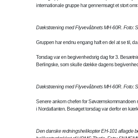
internationale gruppe har gennemsøgt et stort om
Dækstræning med Flyvevåbnets MH-60R. Foto
Gruppen har endnu engang haft en del at se til, 
Torsdag var en begivenhedsrig dag for 3. Besætn
Berlingske, som skulle dække dagens begivenhed
Dækstræning med Flyvevåbnets MH-60R. Foto
Senere ankom chefen for Søværnskommandoen med 
i Nordatlanten. Besøget torsdag var derfor en kærk
Den danske redningshelikopter EH-101 aflagde bes