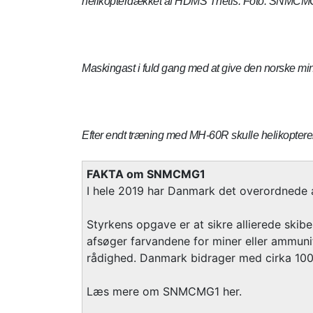
helikopterdækket af HDMS Thetis. Foto: SNMCM
Maskingast i fuld gang med at give den norske 
Efter endt træning med MH-60R skulle helikopter
FAKTA om SNMCMG1
I hele 2019 har Danmark det overordnede a
Styrkens opgave er at sikre allierede skibe
afsøger farvandene for miner eller ammuniti
rådighed. Danmark bidrager med cirka 100 
Læs mere om SNMCMG1 her.