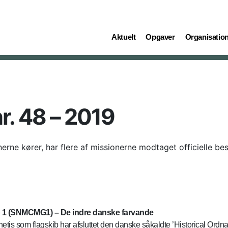
(current)
(current)
(current)
Aktuelt
Opgaver
Organisatio
r. 48 – 2019
erne kører, har flere af missionerne modtaget officielle be
1 (SNMCMG1) – De indre danske farvande
tis som flagskib har afsluttet den danske såkaldte ’Historical Ordn