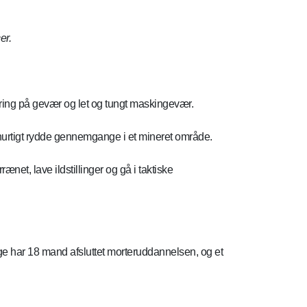
er.
ing på gevær og let og tungt maskingevær.
hurtigt rydde gennemgange i et mineret område.
net, lave ildstillinger og gå i taktiske
.
ge har 18 mand afsluttet morteruddannelsen, og et