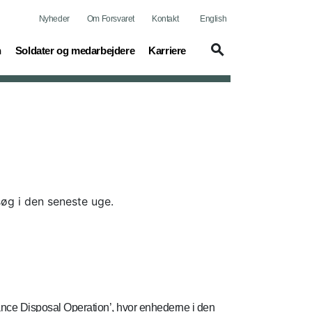
Nyheder
Om Forsvaret
Kontakt
English
(current)
(current)
n
Soldater og medarbejdere
Karriere
søg i den seneste uge.
ance Disposal Operation’, hvor enhederne i den