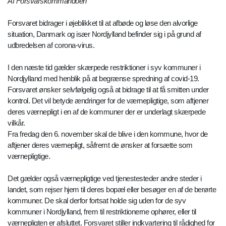
Af Forsvarskommandoen
Forsvaret bidrager i øjeblikket til at afbøde og løse den alvorlige
situation, Danmark og især Nordjylland befinder sig i på grund af
udbredelsen af corona-virus.
I den næste tid gælder skærpede restriktioner i syv kommuner i
Nordjylland med henblik på at begrænse spredning af covid-19.
Forsvaret ønsker selvfølgelig også at bidrage til at få smitten under
kontrol. Det vil betyde ændringer for de værnepligtige, som aftjener
deres værnepligt i en af de kommuner der er underlagt skærpede
vilkår.
Fra fredag den 6. november skal de blive i den kommune, hvor de
aftjener deres værnepligt, såfremt de ønsker at forsætte som
værnepligtige.
Det gælder også værnepligtige ved tjenestesteder andre steder i
landet, som rejser hjem til deres bopæl eller besøger en af de berørte
kommuner. De skal derfor fortsat holde sig uden for de syv
kommuner i Nordjylland, frem til restriktionerne ophører, eller til
værnepligten er afsluttet. Forsvaret stiller indkvartering til rådighed for