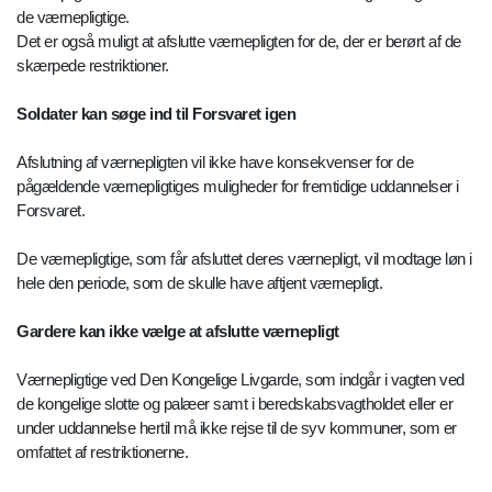
de værnepligtige.
Det er også muligt at afslutte værnepligten for de, der er berørt af de
skærpede restriktioner.
Soldater kan søge ind til Forsvaret igen
Afslutning af værnepligten vil ikke have konsekvenser for de
pågældende værnepligtiges muligheder for fremtidige uddannelser i
Forsvaret.
De værnepligtige, som får afsluttet deres værnepligt, vil modtage løn i
hele den periode, som de skulle have aftjent værnepligt.
Gardere kan ikke vælge at afslutte værnepligt
Værnepligtige ved Den Kongelige Livgarde, som indgår i vagten ved
de kongelige slotte og palæer samt i beredskabsvagtholdet eller er
under uddannelse hertil må ikke rejse til de syv kommuner, som er
omfattet af restriktionerne.