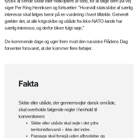
fysisk at sende skibe eller helikoptere af sted, for at følge dem på vej”
siger Per Ring Henriksen og fortsætter: ”Hvorvidt statsskibe af særlig
interesse skal følges beror på en vurdering i hvert tilfælde. Generelt
gælder det, at alle krigsskibe og ubåde fra ikke-NATO-lande har
særlig interesse, og derfor bliver fulgt nøje.”
De kommende dage og uger frem mod den russiske Flådens Dag
forventer forsvaret, at der kommer flere fartøjer.
Fakta
Skibe eller ubåde, der gennemsejler dansk område,
skal overholde følgende regler i henhold til
konventionen:
Skibe eller ubåde skal sejle i det ydre
territorialfarvand – ikke det indre.
Passage skal foregå uden afbrydelse og