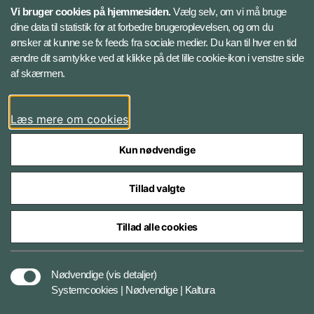
Vi bruger cookies på hjemmesiden.
Vælg selv, om vi må bruge
Instagram
dine data til statistik for at forbedre brugeroplevelsen, og om du
ønsker at kunne se fx feeds fra sociale medier. Du kan til hver en tid
ændre dit samtykke ved at klikke på det lille cookie-ikon i venstre side
Bluesky
af skærmen.
LinkedIn
Læs mere om cookies
Kun nødvendige
Tillad valgte
Styrelser og myndigheder under Forsvarsministeriet
Tillad alle cookies
Databeskyttelse og ansvar
Nødvendige
(vis detaljer)
Systemcookies | Nødvendige | Kaltura
Cookiepolitik