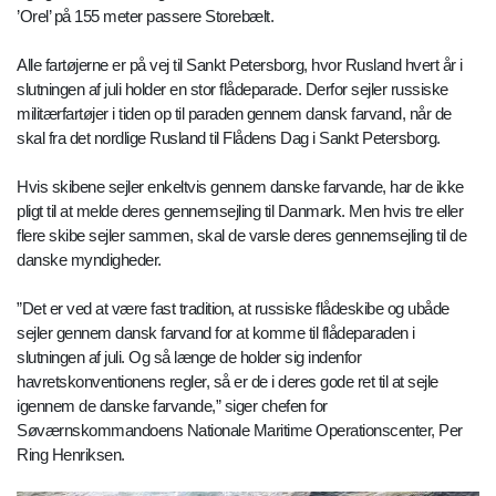
’Orel’ på 155 meter passere Storebælt.
Alle fartøjerne er på vej til Sankt Petersborg, hvor Rusland hvert år i
slutningen af juli holder en stor flådeparade. Derfor sejler russiske
militærfartøjer i tiden op til paraden gennem dansk farvand, når de
skal fra det nordlige Rusland til Flådens Dag i Sankt Petersborg.
Hvis skibene sejler enkeltvis gennem danske farvande, har de ikke
pligt til at melde deres gennemsejling til Danmark. Men hvis tre eller
flere skibe sejler sammen, skal de varsle deres gennemsejling til de
danske myndigheder.
”Det er ved at være fast tradition, at russiske flådeskibe og ubåde
sejler gennem dansk farvand for at komme til flådeparaden i
slutningen af juli. Og så længe de holder sig indenfor
havretskonventionens regler, så er de i deres gode ret til at sejle
igennem de danske farvande,” siger chefen for
Søværnskommandoens Nationale Maritime Operationscenter, Per
Ring Henriksen.