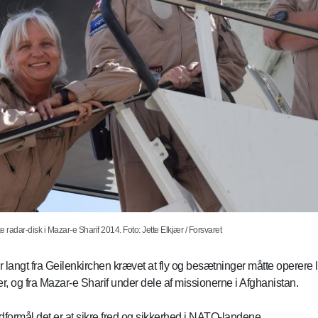
dar-disk i Mazar-e Sharif 2014. Foto: Jette Elkjær / Forsvaret
 langt fra Geilenkirchen krævet at fly og besætninger måtte operere l
 og fra Mazar-e Sharif under dele af missionerne i Afghanistan.
dformål det er at sikre fred og sikkerhed i NATO-landene.