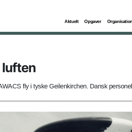
(current)
(current)
(current)
Aktuelt
Opgaver
Organisatio
 luften
 AWACS fly i tyske Geilenkirchen. Dansk personel