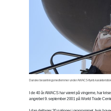
Danske besætningsmedlemmer under AWACS-flyets karakteristiske ra
I de 40 år AWACS har været på vingerne, har kriser
angrebet 9. september 2001 på World Trade Center,
I dag deltager 20 nationer i programmet, hvis hove