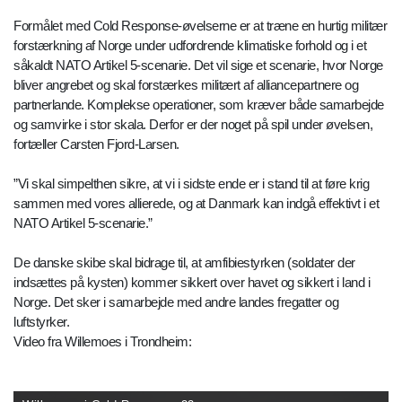
Formålet med Cold Response-øvelserne er at træne en hurtig militær
forstærkning af Norge under udfordrende klimatiske forhold og i et
såkaldt NATO Artikel 5-scenarie. Det vil sige et scenarie, hvor Norge
bliver angrebet og skal forstærkes militært af alliancepartnere og
partnerlande. Komplekse operationer, som kræver både samarbejde
og samvirke i stor skala. Derfor er der noget på spil under øvelsen,
fortæller Carsten Fjord-Larsen.
”Vi skal simpelthen sikre, at vi i sidste ende er i stand til at føre krig
sammen med vores allierede, og at Danmark kan indgå effektivt i et
NATO Artikel 5-scenarie.”
De danske skibe skal bidrage til, at amfibiestyrken (soldater der
indsættes på kysten) kommer sikkert over havet og sikkert i land i
Norge. Det sker i samarbejde med andre landes fregatter og
luftstyrker.
Video fra Willemoes i Trondheim: