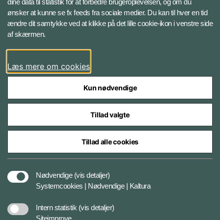
dine data til statistik for at forbedre brugeroplevelsen, og om du
ønsker at kunne se fx feeds fra sociale medier. Du kan til hver en tid
ændre dit samtykke ved at klikke på det lille cookie-ikon i venstre side
Bluesky
af skærmen.
LinkedIn
Læs mere om cookies
Kun nødvendige
Tillad valgte
Styrelser og myndigheder under Forsvarsministeriet
Tillad alle cookies
Databeskyttelse og ansvar
Nødvendige
(vis detaljer)
Systemcookies | Nødvendige | Kaltura
Cookiepolitik
Intern statistik
(vis detaljer)
Siteimprove