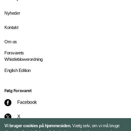
Nyheder
Kontakt
Om os
Forsvarets
Whistleblowerordning
English Edition
Følg Forsvaret
Facebook
X
Vi bruger cookies på hjemmesiden.
Vælg selv, om vi må bruge
Instagram