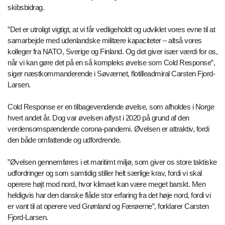
skibsbidrag.
”Det er utroligt vigtigt, at vi får vedligeholdt og udviklet vores evne til at
samarbejde med udenlandske militære kapaciteter – altså vores
kolleger fra NATO, Sverige og Finland. Og det giver især værdi for os,
når vi kan gøre det på en så kompleks øvelse som Cold Response”,
siger næstkommanderende i Søværnet, flotilleadmiral Carsten Fjord-
Larsen.
Cold Response er en tilbagevendende øvelse, som afholdes i Norge
hvert andet år. Dog var øvelsen aflyst i 2020 på grund af den
verdensomspændende corona-pandemi. Øvelsen er attraktiv, fordi
den både omfattende og udfordrende.
”Øvelsen gennemføres i et maritimt miljø, som giver os store taktiske
udfordringer og som samtidig stiller helt særlige krav, fordi vi skal
operere højt mod nord, hvor klimaet kan være meget barskt. Men
heldigvis har den danske flåde stor erfaring fra det høje nord, fordi vi
er vant til at operere ved Grønland og Færøerne”, forklarer Carsten
Fjord-Larsen.