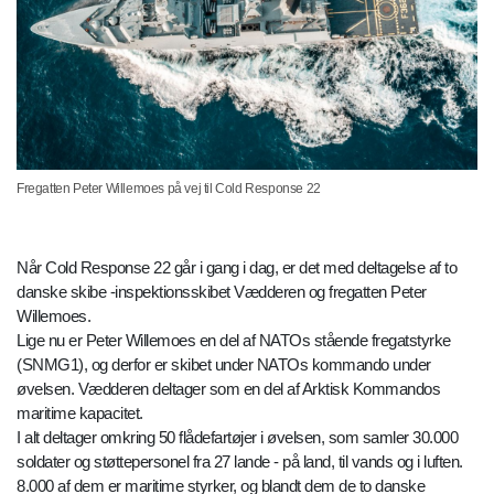
Fregatten Peter Willemoes på vej til Cold Response 22
Når Cold Response 22 går i gang i dag, er det med deltagelse af to
danske skibe -inspektionsskibet Vædderen og fregatten Peter
Willemoes.
Lige nu er Peter Willemoes en del af NATOs stående fregatstyrke
(SNMG1), og derfor er skibet under NATOs kommando under
øvelsen. Vædderen deltager som en del af Arktisk Kommandos
maritime kapacitet.
I alt deltager omkring 50 flådefartøjer i øvelsen, som samler 30.000
soldater og støttepersonel fra 27 lande - på land, til vands og i luften.
8.000 af dem er maritime styrker, og blandt dem de to danske