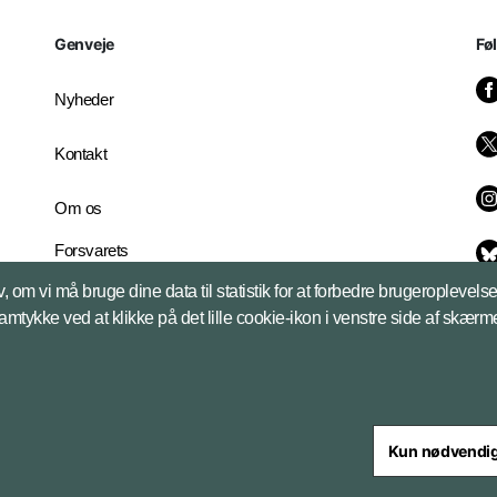
Genveje
Fø
Nyheder
Kontakt
Om os
Forsvarets
Whistleblowerordning
, om vi må bruge dine data til statistik for at forbedre brugeroplevel
English Edition
samtykke ved at klikke på det lille cookie-ikon i venstre side af skærm
Kun nødvendi
steriet