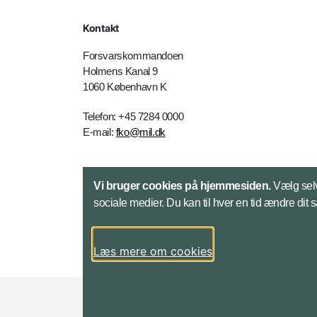
Kontakt
Forsvarskommandoen
Holmens Kanal 9
1060 København K
Telefon: +45 7284 0000
E-mail:
fko@mil.dk
Kontakt
Vi bruger cookies på hjemmesiden.
Vælg selv
sociale medier. Du kan til hver en tid ændre dit 
Læs mere om cookies
Styrelser og myndigheder under Forsvarsmini