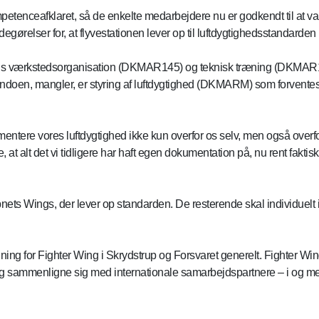
ompetenceafklaret, så de enkelte medarbejdere nu er godkendt til at v
degørelser for, at flyvestationen lever op til luftdygtighedsstandar
dsvis værkstedsorganisation (DKMAR145) og teknisk træning (DKMAR147
doen, mangler, er styring af luftdygtighed (DKMARM) som forventes
entere vores luftdygtighed ikke kun overfor os selv, men også overf
at alt det vi tidligere har haft egen dokumentation på, nu rent faktisk 
åbnets Wings, der lever op standarden. De resterende skal individue
ydning for Fighter Wing i Skrydstrup og Forsvaret generelt. Fighter Wi
 sammenligne sig med internationale samarbejdspartnere – i og med