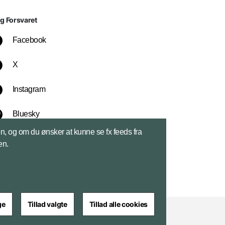
lg Forsvaret
Facebook
X
Instagram
Bluesky
sen, og om du ønsker at kunne se fx feeds fra
LinkedIn
en.
ge
Tillad valgte
Tillad alle cookies