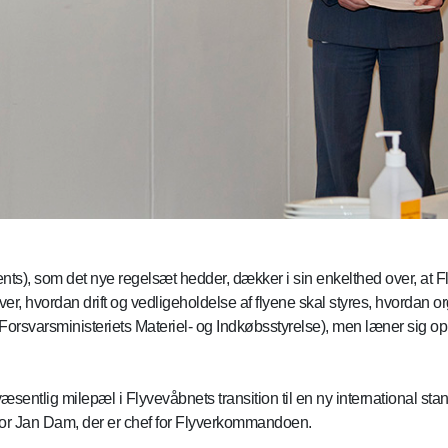
ts), som det nye regelsæt hedder, dækker i sin enkelthed over, a
river, hvordan drift og vedligeholdelse af flyene skal styres, hvordan
Forsvarsministeriets Materiel- og Indkøbsstyrelse), men læner sig 
sentlig milepæl i Flyvevåbnets transition til en ny international sta
ajor Jan Dam, der er chef for Flyverkommandoen.