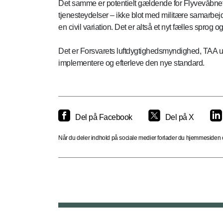
Det samme er potentielt gældende for Flyvevåbnet 
tjenesteydelser – ikke blot med militære samarbejd
en civil variation. Det er altså et nyt fælles sprog og
Det er Forsvarets luftdygtighedsmyndighed, TAA und
implementere og efterleve den nye standard.
Del på Facebook
Del på X
Når du deler indhold på sociale medier forlader du hjemmesiden og