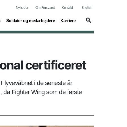
Nyheder
Om Forsvaret
Kontakt
English
(current)
(current)
n
Soldater og medarbejdere
Karriere
nal certificeret
Flyvevåbnet i de seneste år
ag, da Fighter Wing som de første