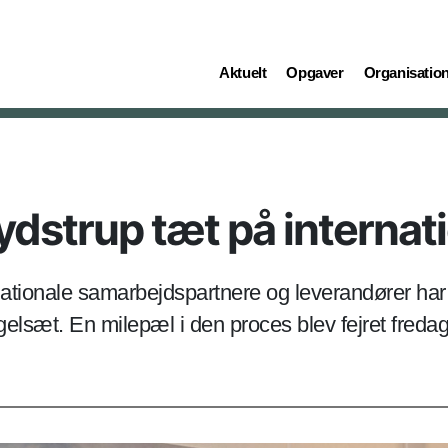
(current)
(current)
(current)
Aktuelt
Opgaver
Organisatio
dstrup tæt på internatio
ationale samarbejdspartnere og leverandører har 
 regelsæt. En milepæl i den proces blev fejret fred