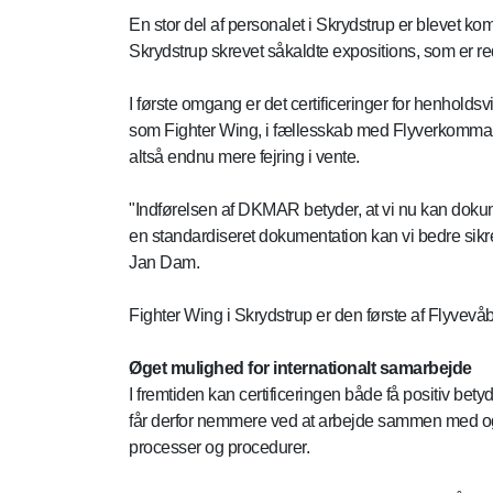
En stor del af personalet i Skrydstrup er blevet k
Skrydstrup skrevet såkaldte expositions, som er re
I første omgang er det certificeringer for henhol
som Fighter Wing, i fællesskab med Flyverkomman
altså endnu mere fejring i vente.
"Indførelsen af DKMAR betyder, at vi nu kan dokum
en standardiseret dokumentation kan vi bedre sikre, 
Jan Dam.
Fighter Wing i Skrydstrup er den første af Flyvev
Øget mulighed for internationalt samarbejde
I fremtiden kan certificeringen både få positiv bet
får derfor nemmere ved at arbejde sammen med og
processer og procedurer.