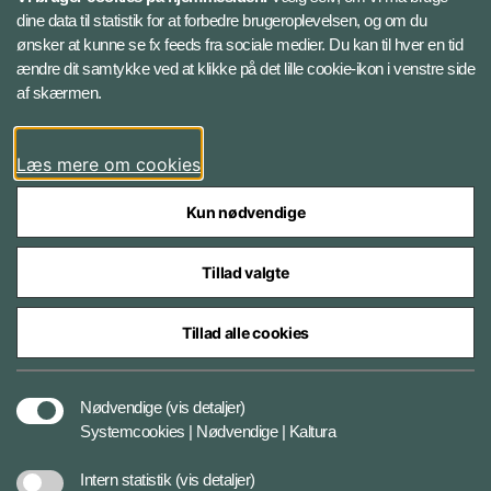
Instagram
dine data til statistik for at forbedre brugeroplevelsen, og om du
ønsker at kunne se fx feeds fra sociale medier. Du kan til hver en tid
ændre dit samtykke ved at klikke på det lille cookie-ikon i venstre side
Bluesky
af skærmen.
LinkedIn
Læs mere om cookies
Kun nødvendige
Tillad valgte
Styrelser og myndigheder under Forsvarsministeriet
Tillad alle cookies
Databeskyttelse og ansvar
Nødvendige
(vis detaljer)
Systemcookies | Nødvendige | Kaltura
Cookiepolitik
Intern statistik
(vis detaljer)