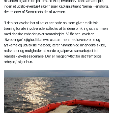
hinanden og allerede på forhånd vide, hvordan vi kan samarbejde,
inden et udslip eventuelt sker,” siger kaptajnløjtnant Nanna Flensborg,
der er leder af Søværnets del af øvelsen.
”I den her øvelse har vi sat et scenarie op, som giver realistisk
træning for alle involverede, således at landene omkring os sammen
med danske enheder øver samarbejdet. Vi får her i øvelsen
'Swedenger' lejlighed til at øve os sammen med svenskerne og
tyskerne og udveksle metoder, lærer hinanden og hinandens skibe,
redskaber og muligheder at kende og afprøve samarbejdet i et
realistisk øvelsesscenarie. Der er meget nyttigt for det fremtidige
arbejde,” siger hun.