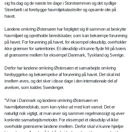
sig fra dag og de næste tre dage i Storstrømmen og det sydlige
Storebælt i at forebygge havmiljøkatastrofer og opsamle olie på
havet.
Landene omkring Østersøen har forpligtet sig til sammen at beskytte
havmiljøet og opretholde beredskaber, som kan bekæmpe forurening
på havet. For forurening på havet, for eksempel olieudslip, overholder
ikke grænser for søterritorier. Et olieudslip vil kunne flyde frit på tværs
af grænserne mellem for eksempel Danmark, Tyskland og Sverige.
Derfor har landene omkring Østersøen et samarbejde omkring
forebyggelse og bekæmpelse af forurening på havet. Det skal ind
imellem øves, og det sker i disse dage i den internationale del af
øvelsen, som kaldes Swedenger.
”Vi har i Danmark og landene omkring Østersøen en
havmiljøberedskab, som kan rykke ud med kort varsel. Det er
naturligt nok vigtigt, at man øver sig sammen regelmæssigt og øver
konkrete samarbejdsmetoder. For eksempel et olieudslip vil ikke
overholde grænserne landene imellem. Derfor skal vi kunne hjælpe