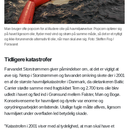
Man bruger ofte popcorn for at illudere olie på havmiljøøvelser. Popcorn opfører sig
på havet ligesom olie, flyder med vind og strøm på samme måde, så det er et nyttigt
og ikke-forurenende alternativ til olie, når man skal øve sig. Foto: Steffen Fog /
Forsvaret
Tidligere katastrofer
Farvandet Storstrømmen giver påmindelser om, at det er vigtigt at
øve sig. Netop i Storstrømmen og farvandet omkring skete der i 2001
en af de største havmiljøkatastrofer i Danmark, da olietankeren Baltic
Carrier stødte samme med fragtskibet Tern og 2.700 tons olie blev
udledt i havet og flød ind i Grønsund mellem Falster, Møn og Bogø.
Konsekvenserne for havmiljøet og dyreliv var enorme og
oprydningsarbejdet omfattende. Utallige fugle måtte aflives, ligesom
havmiljøet under overfladen led betydelig skade.
”Katastrofen i 2001 viser med al tydelighed, at man skal have et