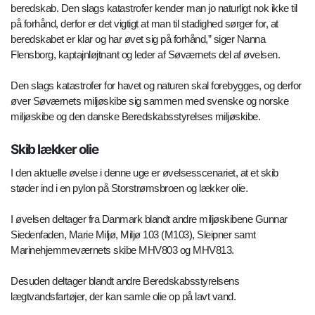
beredskab. Den slags katastrofer kender man jo naturligt nok ikke til
på forhånd, derfor er det vigtigt at man til stadighed sørger for, at
beredskabet er klar og har øvet sig på forhånd,” siger Nanna
Flensborg, kaptajnløjtnant og leder af Søværnets del af øvelsen.
Den slags katastrofer for havet og naturen skal forebygges, og derfor
øver Søværnets miljøskibe sig sammen med svenske og norske
miljøskibe og den danske Beredskabsstyrelses miljøskibe.
Skib lækker olie
I den aktuelle øvelse i denne uge er øvelsesscenariet, at et skib
støder ind i en pylon på Storstrømsbroen og lækker olie.
I øvelsen deltager fra Danmark blandt andre miljøskibene Gunnar
Siedenfaden, Marie Miljø, Miljø 103 (M103), Sleipner samt
Marinehjemmeværnets skibe MHV803 og MHV813.
Desuden deltager blandt andre Beredskabsstyrelsens
lægtvandsfartøjer, der kan samle olie op på lavt vand.