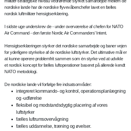
militær-strategiske niveau vedrørende styrket samarbejde mellem de
nordiske lande har de nordiske flyvevåbenchefer lavet en fælles
nordisk luftmilitær hensigtserklæring.
I sidste uge underskrev de - under overværelse af chefen for NATO
Air Command - den første Nordic Air Commanders’ Intent.
Hensigtserklæringen styrker det nordiske samarbejde og baner vejen
for yderligere styrkelse af de nordiske luftstyrker. Det ultimative mål er
at kunne operere problemfrit sammen som én styrke ved at udvikle
et nordisk koncept for fælles luftoperationer baseret på allerede kendt
NATO metodologi.
De nordiske lande vil forfølge fire indsatsområder:
integreret kommando- og kontrol, operationsplanlægning
og -udførelse
fleksibel og modstandsdygtig placering af vores
luftstyrker
fælles luftrumsovervågning
fælles uddannelse, træning og øvelser.