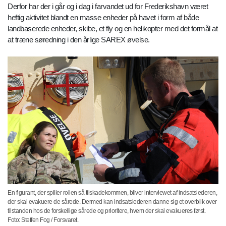
Derfor har der i går og i dag i farvandet ud for Frederikshavn været
heftig aktivitet blandt en masse enheder på havet i form af både
landbaserede enheder, skibe, et fly og en helikopter med det formål at
at træne søredning i den årlige SAREX øvelse.
En figurant, der spiller rollen så tilskadekommen, bliver interviewet af indsatslederen,
der skal evakuere de sårede. Dermed kan indsatslederen danne sig et overblik over
tilstanden hos de forskellige sårede og prioritere, hvem der skal evakueres først.
Foto: Steffen Fog / Forsvaret.