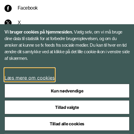
Facebook
X
Vi bruger cookies på hjemmesiden.
Vælg selv, om vi må bruge
Instagram
dine data til statistik for at forbedre brugeroplevelsen, og om du
ønsker at kunne se fx feeds fra sociale medier. Du kan til hver en tid
ændre dit samtykke ved at klikke på det lille cookie-ikon i venstre side
Bluesky
af skærmen.
LinkedIn
Læs mere om cookies
Kun nødvendige
Tillad valgte
Styrelser og myndigheder under Forsvarsministeriet
Tillad alle cookies