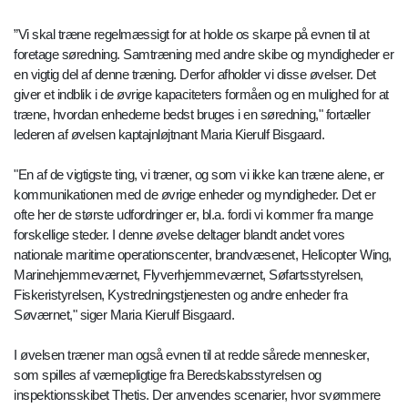
”Vi skal træne regelmæssigt for at holde os skarpe på evnen til at
foretage søredning. Samtræning med andre skibe og myndigheder er
en vigtig del af denne træning. Derfor afholder vi disse øvelser. Det
giver et indblik i de øvrige kapaciteters formåen og en mulighed for at
træne, hvordan enhederne bedst bruges i en søredning," fortæller
lederen af øvelsen kaptajnløjtnant Maria Kierulf Bisgaard.
"En af de vigtigste ting, vi træner, og som vi ikke kan træne alene, er
kommunikationen med de øvrige enheder og myndigheder. Det er
ofte her de største udfordringer er, bl.a. fordi vi kommer fra mange
forskellige steder. I denne øvelse deltager blandt andet vores
nationale maritime operationscenter, brandvæsenet, Helicopter Wing,
Marinehjemmeværnet, Flyverhjemmeværnet, Søfartsstyrelsen,
Fiskeristyrelsen, Kystredningstjenesten og andre enheder fra
Søværnet," siger Maria Kierulf Bisgaard.
I øvelsen træner man også evnen til at redde sårede mennesker,
som spilles af værnepligtige fra Beredskabsstyrelsen og
inspektionsskibet Thetis. Der anvendes scenarier, hvor svømmere