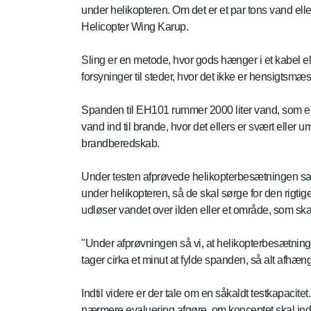
under helikopteren. Om det er et par tons vand elle
Helicopter Wing Karup.
Sling er en metode, hvor gods hænger i et kabel elle
forsyninger til steder, hvor det ikke er hensigtsmæs
Spanden til EH101 rummer 2000 liter vand, som ente
vand ind til brande, hvor det ellers er svært eller 
brandberedskab.
Under testen afprøvede helikopterbesætningen sam
under helikopteren, så de skal sørge for den rigti
udløser vandet over ilden eller et område, som ska
"Under afprøvningen så vi, at helikopterbesætningen
tager cirka et minut at fylde spanden, så alt afhæ
Indtil videre er der tale om en såkaldt testkapacite
nærmere evaluering afgøre, om konceptet skal indg