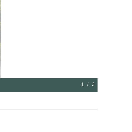
2
/
3