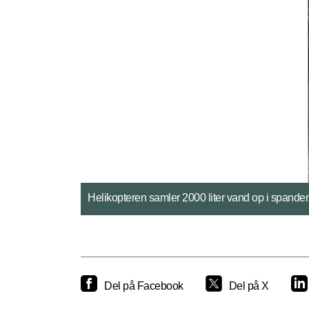
2000 liter vand dumpes fra helikopteren i for
Del på Facebook
Del på X