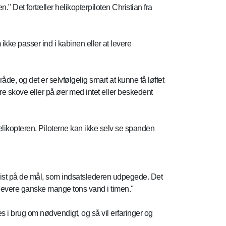
." Det fortæller helikopterpiloten Christian fra
 ikke passer ind i kabinen eller at levere
e, og det er selvfølgelig smart at kunne få løftet
rre skove eller på øer med intet eller beskedent
likopteren. Piloterne kan ikke selv se spanden
ræcist på de mål, som indsatslederen udpegede. Det
t levere ganske mange tons vand i timen."
es i brug om nødvendigt, og så vil erfaringer og