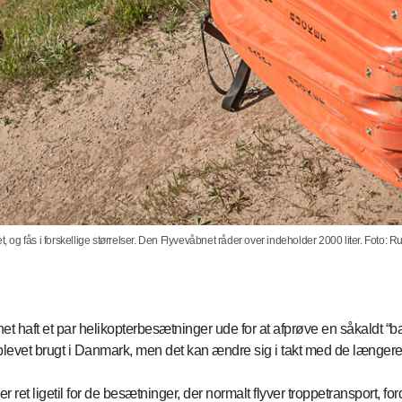
og fås i forskellige størrelser. Den Flyvevåbnet råder over indeholder 2000 liter. Foto:
aft et par helikopterbesætninger ude for at afprøve en såkaldt “ba
 blevet brugt i Danmark, men det kan ændre sig i takt med de længere 
 ret ligetil for de besætninger, der normalt flyver troppetransport, ford