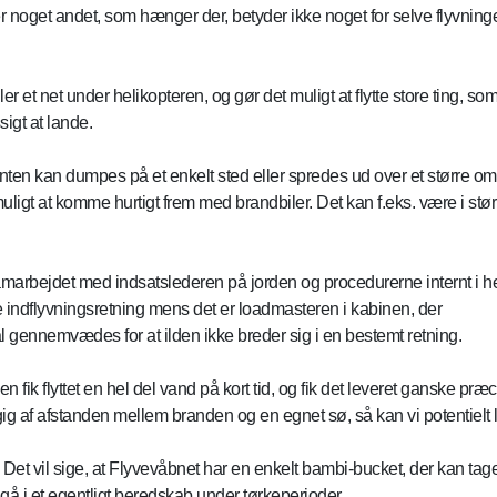
r noget andet, som hænger der, betyder ikke noget for selve flyvningen
r et net under helikopteren, og gør det muligt at flytte store ting, som
sigt at lande.
n kan dumpes på et enkelt sted eller spredes ud over et større områd
umuligt at komme hurtigt frem med brandbiler. Det kan f.eks. være i stø
arbejdet med indsatslederen på jorden og procedurerne internt i he
ge indflyvningsretning mens det er loadmasteren i kabinen, der
l gennemvædes for at ilden ikke breder sig i en bestemt retning.
 fik flyttet en hel del vand på kort tid, og fik det leveret ganske p
ngig af afstanden mellem branden og en egnet sø, så kan vi potentiel
t. Det vil sige, at Flyvevåbnet har en enkelt bambi-bucket, der kan tag
å i et egentligt beredskab under tørkeperioder.