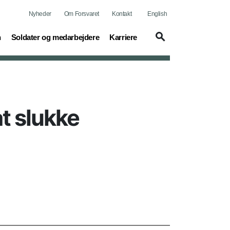
Nyheder
Om Forsvaret
Kontakt
English
(current)
(current)
n
Soldater og medarbejdere
Karriere
at slukke