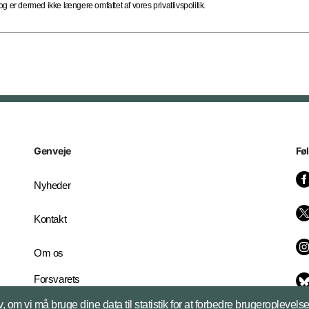
 er dermed ikke længere omfattet af vores privatlivspolitik.
Genveje
Fø
Nyheder
Kontakt
Om os
Forsvarets
Whistleblowerordning
, om vi må bruge dine data til statistik for at forbedre brugeroplevel