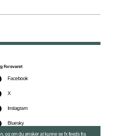
lg Forsvaret
Facebook
X
Instagram
Bluesky
sen, og om du ønsker at kunne se fx feeds fra