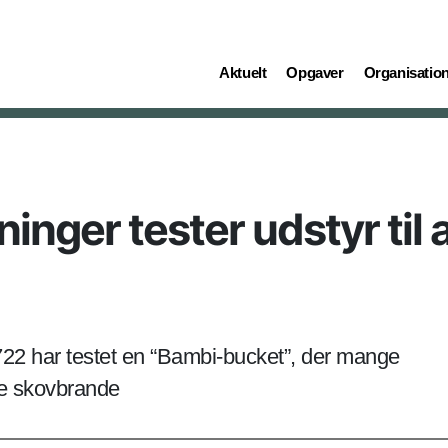
(current)
(current)
(current)
Aktuelt
Opgaver
Organisatio
nger tester udstyr til 
722 har testet en “Bambi-bucket”, der mange
ke skovbrande