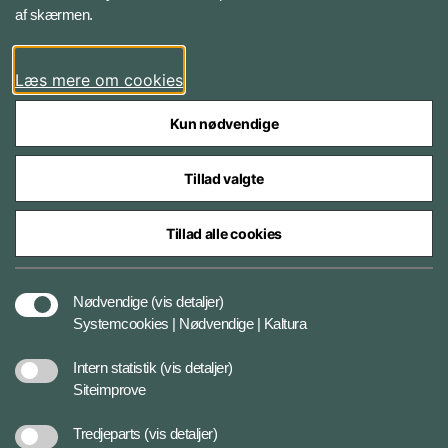
af skærmen.
LinkedIn
Læs mere om cookies
Kun nødvendige
Tillad valgte
Styrelser og myndigheder under Forsvarsministeriet
Tillad alle cookies
Databeskyttelse og ansvar
Nødvendige
(vis detaljer)
Systemcookies | Nødvendige | Kaltura
Cookiepolitik
Intern statistik
(vis detaljer)
Siteimprove
Tilgængelighedserklæring
Tredjeparts
(vis detaljer)