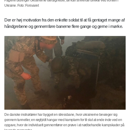
Fagene bibringer Ukrainerne færdigheder, de kan anvende direkte ved fronten i
Ukraine. Foto: Forsvaret
Der er høj motivation fra den enkelte soldat til at få gentaget mange af
håndgrebene og gennemføre banerne flere gange og gerne i mørke.
De danske instruktører har bygget en stressbane, hvor ukrainerne bevæger sig
gennem tunneller, en røgfyldt hangar med kamplarm for til slut at ende inde ved en
opgave, hvor de individuelt gennemfører en prøve i at nødbehandle kampskader på