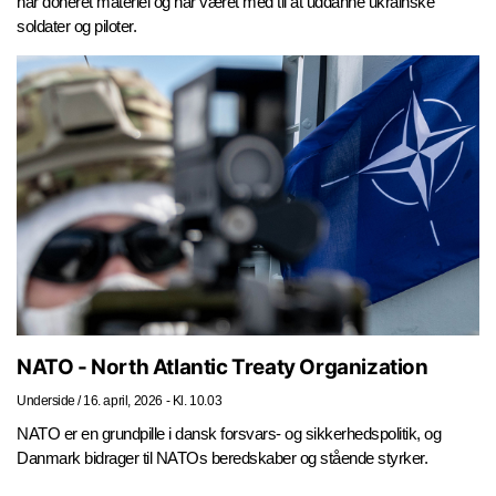
har doneret materiel og har været med til at uddanne ukrainske
soldater og piloter.
NATO - North Atlantic Treaty Organization
Underside
/
16. april, 2026 - Kl. 10.03
NATO er en grundpille i dansk forsvars- og sikkerhedspolitik, og
Danmark bidrager til NATOs beredskaber og stående styrker.