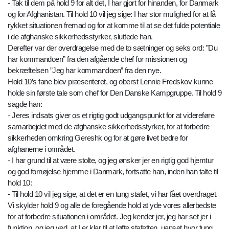
- Tak til dem på hold 9 for alt det, I har gjort for hinanden, for Danmark
og for Afghanistan. Til hold 10 vil jeg sige: I har stor mulighed for at få
rykket situationen fremad og for at komme til at se det fulde potentiale
i de afghanske sikkerhedsstyrker, sluttede han.
Derefter var der overdragelse med de to sætninger og seks ord: ”Du
har kommandoen” fra den afgående chef for missionen og
bekræftelsen ”Jeg har kommandoen” fra den nye.
Hold 10’s fane blev præsenteret, og oberst Lennie Fredskov kunne
holde sin første tale som chef for Den Danske Kampgruppe. Til hold 9
sagde han:
- Jeres indsats giver os et rigtig godt udgangspunkt for at videreføre
samarbejdet med de afghanske sikkerhedsstyrker, for at forbedre
sikkerheden omkring Gereshk og for at gøre livet bedre for
afghanerne i området.
- I har grund til at være stolte, og jeg ønsker jer en rigtig god hjemtur
og god fornøjelse hjemme i Danmark, fortsatte han, inden han talte til
hold 10:
- Til hold 10 vil jeg sige, at det er en tung stafet, vi har fået overdraget.
Vi skylder hold 9 og alle de foregående hold at yde vores allerbedste
for at forbedre situationen i området. Jeg kender jer, jeg har set jer i
funktion, og jeg ved, at I er klar til at løfte stafetten, uanset hvor tung