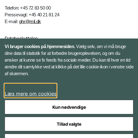
Telefon: +45 72 83 50 00
Pressevagt: +45 40 21 81 24
E-mail:
ghr@mil.dk
Databeskyttelse
Vi bruger cookies på hjemmesiden.
Vælg selv, om vi må bruge
dine data til statistik for at forbedre brugeroplevelsen, og om du
Følg Gardehusarregimentet
ønsker at kunne se fx feeds fra sociale medier. Du kan til hver en tid
ændre dit samtykke ved at klikke på det lille cookie-ikon i venstre side
Facebook
af skærmen.
Instagram
Læs mere om cookies
Kun nødvendige
Tillad valgte
Styrelser og myndigheder under Forsvarsministeriet