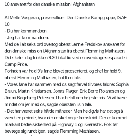
10 ansvaret for den danske mission i Afghanistan
Af Mette Vosgerau, presseofficer, Den Danske Kampgruppe, ISAF
10
- Du har kommandoen.
- Jeg har kommandoen.
Med de i alt seks ord overtog oberst Lennie Fredskov ansvaret for
den danske mission i Afghanistan fra oberst Flemming Mathiasen.
Det skete i dag klokken 9.30 lokal tid ved en overdragelsesparade i
Camp Price.
Forinden var hold 9’s fane blevet præsenteret, og chef for hold 9,
oberst Flemming Mathiasen, holdt en tale.
- Vores fane har sammen med os sagt farvel til vores faldne: Sophia
Bruun, Martin Kristiansen, Jonas Pløger, Erik Berre Rolandsen og
Jimmi Bøgebjerg Petersen. I har betalt den højeste pris. Vi vil bære
mindet om jer med os, sagde obersten i sin tale.
- Det har været seks hårde måneder. Men heldigvis har det også
været en periode, hvor der er sket nogle fremskridt. Der er kommet
markant bedre sikkerhed på Highway 1 og i Gereshk. Folk tør
bevæge sig rundt igen, sagde Flemming Mathiasen.