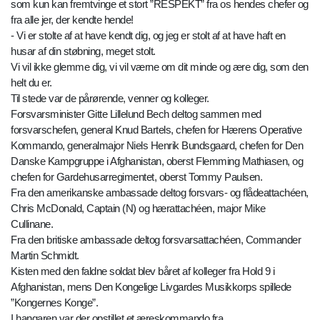
som kun kan fremtvinge et stort ”RESPEKT” fra os hendes chefer og
fra alle jer, der kendte hende!
- Vi er stolte af at have kendt dig, og jeg er stolt af at have haft en
husar af din støbning, meget stolt.
Vi vil ikke glemme dig, vi vil værne om dit minde og ære dig, som den
helt du er.
Til stede var de pårørende, venner og kolleger.
Forsvarsminister Gitte Lillelund Bech deltog sammen med
forsvarschefen, general Knud Bartels, chefen for Hærens Operative
Kommando, generalmajor Niels Henrik Bundsgaard, chefen for Den
Danske Kampgruppe i Afghanistan, oberst Flemming Mathiasen, og
chefen for Gardehusarregimentet, oberst Tommy Paulsen.
Fra den amerikanske ambassade deltog forsvars- og flådeattachéen,
Chris McDonald, Captain (N) og hærattachéen, major Mike
Cullinane.
Fra den britiske ambassade deltog forsvarsattachéen, Commander
Martin Schmidt.
Kisten med den faldne soldat blev båret af kolleger fra Hold 9 i
Afghanistan, mens Den Kongelige Livgardes Musikkorps spillede
”Kongernes Konge”.
I hangaren var der opstillet et æreskommando fra