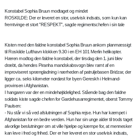
Konstabel Sophia Bruun modtaget og mindet
ROSKILDE: Der er leveret en stor, uselvisk indsats, som kun kan
fremtvinge et stort ”RESPEKT”, sagde regimentschefen i sin tale
Kisten med den faldne konstabel Sophia Bruun ankom planmæssigt
til Roskilde Lufthavn klokken 9.30 i en EH 101 Merlin helikopter.
Hæren modtog den faldne konstabel, der tirsdag den 1. juni blev
dræbt, da hendes Piranha mandskabsvogn blev ramt af en
improviseret sprængladning i nærheden af patruljebasen Bridzar, der
ligger ca. seks kilometer nordøst for byen Gereskh i Helmand-
provinsen i Afghanistan.
I hangaren var der en mindehøjtidelighed. Stående bag den faldne
soldats kiste sagde chefen for Gardehusarregimentet, oberst Tommy
Paulsen:
- Nu står vi så ved afslutningen af Sophia rejse. Hun har kæmpet i
Afghanistan for en bedre verden. Hun har sin unge alder til trods taget
alvorlige beslutninger om at ville hjælpe og kæmpe for, at mennesker
kan leve i fred og frihed. Der er her leveret en stor uselvisk indsats,