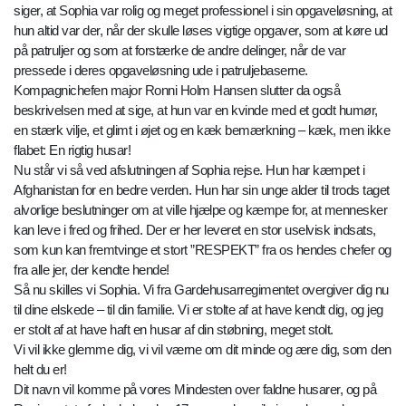
siger, at Sophia var rolig og meget professionel i sin opgaveløsning, at
hun altid var der, når der skulle løses vigtige opgaver, som at køre ud
på patruljer og som at forstærke de andre delinger, når de var
pressede i deres opgaveløsning ude i patruljebaserne.
Kompagnichefen major Ronni Holm Hansen slutter da også
beskrivelsen med at sige, at hun var en kvinde med et godt humør,
en stærk vilje, et glimt i øjet og en kæk bemærkning – kæk, men ikke
flabet: En rigtig husar!
Nu står vi så ved afslutningen af Sophia rejse. Hun har kæmpet i
Afghanistan for en bedre verden. Hun har sin unge alder til trods taget
alvorlige beslutninger om at ville hjælpe og kæmpe for, at mennesker
kan leve i fred og frihed. Der er her leveret en stor uselvisk indsats,
som kun kan fremtvinge et stort ”RESPEKT” fra os hendes chefer og
fra alle jer, der kendte hende!
Så nu skilles vi Sophia. Vi fra Gardehusarregimentet overgiver dig nu
til dine elskede – til din familie. Vi er stolte af at have kendt dig, og jeg
er stolt af at have haft en husar af din støbning, meget stolt.
Vi vil ikke glemme dig, vi vil værne om dit minde og ære dig, som den
helt du er!
Dit navn vil komme på vores Mindesten over faldne husarer, og på