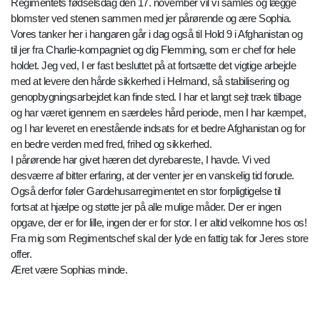
Regimentets fødselsdag den 17. november vil vi samles og lægge
blomster ved stenen sammen med jer pårørende og ære Sophia.
Vores tanker her i hangaren går i dag også til Hold 9 i Afghanistan og
til jer fra Charlie-kompagniet og dig Flemming, som er chef for hele
holdet. Jeg ved, I er fast besluttet på at fortsætte det vigtige arbejde
med at levere den hårde sikkerhed i Helmand, så stabilisering og
genopbygningsarbejdet kan finde sted. I har et langt sejt træk tilbage
og har været igennem en særdeles hård periode, men I har kæmpet,
og I har leveret en enestående indsats for et bedre Afghanistan og for
en bedre verden med fred, frihed og sikkerhed.
I pårørende har givet hæren det dyrebareste, I havde. Vi ved
desværre af bitter erfaring, at der venter jer en vanskelig tid forude.
Også derfor føler Gardehusarregimentet en stor forpligtigelse til
fortsat at hjælpe og støtte jer på alle mulige måder. Der er ingen
opgave, der er for lille, ingen der er for stor. I er altid velkomne hos os!
Fra mig som Regimentschef skal der lyde en fattig tak for Jeres store
offer.
Æret være Sophias minde.