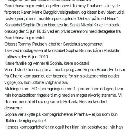
Gardehusarregimentet, og efter oberst Tommy Paulsens tale lyste
feltpræst Karen Marie Bøggild velsignelsen, og kisten blev båret ud til
rustvognen, mens musikkorpset spillede ”Det var på Isted Hede”.
Konstabel Sophia Bruun bisættes fra Sankt Nikolai Kirke i Holbæk
onsdag den 9. juni kl. 13 ved en privat ceremoni med deltagelse fra
Gardehusarregimentet.
Oberst Tommy Paulsen, chef for Gardehusarregimentet:
Tale ved modtagelsen af konstabel Sophia Bruuns båre i Roskilde
Lufthavn den 6. juni 2010
Kære familie og venner til Sophia, kære soldater!
Vi er til stede her i dag for at modtage og ære Sophia Bruun. En husar
fra Charlie-kompagniet, der brændte for sin soldatergerning og det
vigtige job, hun udførte i Afghanistan.
Meldingen om IED sprængningen kom 1. juni om formiddagen, hvor
min kontaktofficer ringede til mig med en meget alvorlig stemme. Vi
fik sammensat et hold og kørte til Holbæk. Resten kender I
desværre.
Sophia var skytte på kompagnichefens Piranha – et job som kun
tilfalder de rigtig dygtige!
Hendes kompagnichef er da også helt klar i sin beskrivelse, når han