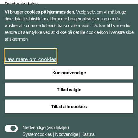
Databeskyttelse
Vi bruger cookies på hjemmesiden.
Vælg selv, om vi må bruge
dine data til statistik for at forbedre brugeroplevelsen, og om du
Følg Gardehusarregimentet
ønsker at kunne se fx feeds fra sociale medier. Du kan til hver en tid
ændre dit samtykke ved at klikke på det lille cookie-ikon i venstre side
Facebook
af skærmen.
Instagram
Læs mere om cookies
Kun nødvendige
Tillad valgte
Styrelser og myndigheder under Forsvarsministeriet
Tillad alle cookies
Databeskyttelse og ansvar
Nødvendige
(vis detaljer)
Systemcookies | Nødvendige | Kaltura