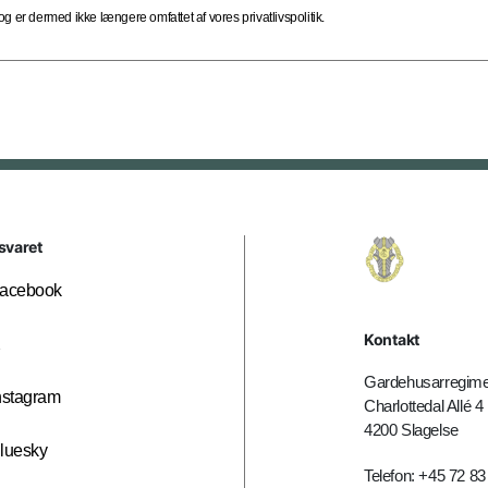
 er dermed ikke længere omfattet af vores privatlivspolitik.
svaret
acebook
Kontakt
X
Gardehusarregime
nstagram
Charlottedal Allé 4
4200 Slagelse
luesky
Telefon: +45 72 83