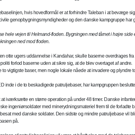
jebaselinjen, hvis hovedformål er at forhindre Taleban i at bevæge s
 civile genopbygningsmyndigheder og den danske kampgruppe har gen
se hele vejen til Helmand-floden. Bygningen med tårnet i højre side 
rækningen ned mod floden.
å en otte ugers uddannelse i Kandahar, skulle baserne overdrages fra det
politi forlod baserne uden at sikre sig, at de blev overtaget af andre.
vigtigste baser, men nogle lokale nåede at invadere og plyndre to an
t IED inde i de to beskadigede patruljebaser, har kampgruppen beslu
at iværksætte en større operation på under 48 timer. Danske infante
 ingeniørsoldater med minerydningsmateriel frem til de forladte b
 besat med danske soldater. Den sidste og mindre patruljebase vil bl
 basen på.