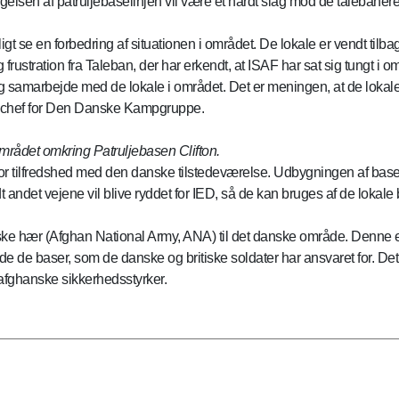
sen af patruljebaselinjen vil være et hårdt slag mod de talebanere, 
igt se en forbedring af situationen i området. De lokale er vendt tilbag
 frustration fra Taleban, der har erkendt, at ISAF har sat sig tungt i o
 og samarbejde med de lokale i området. Det er meningen, at de lokal
r chef for Den Danske Kampgruppe.
mrådet omkring Patruljebasen Clifton.
or tilfredshed med den danske tilstedeværelse. Udbygningen af baser
 andet vejene vil blive ryddet for IED, så de kan bruges af de lokale
ke hær (Afghan National Army, ANA) til det danske område. Denne en
de baser, som de danske og britiske soldater har ansvaret for. Det 
 afghanske sikkerhedsstyrker.