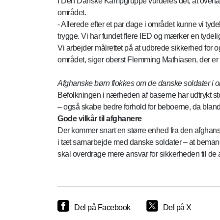
I Den Danske Kampgruppe vurderes det, at overtagel
området.
- Allerede efter et par dage i området kunne vi tydel
trygge. Vi har fundet flere IED og mærker en tydelig
Vi arbejder målrettet på at udbrede sikkerhed for
området, siger oberst Flemming Mathiasen, der e
Afghanske børn flokkes om de danske soldater i o
Befolkningen i nærheden af baserne har udtrykt st
– også skabe bedre forhold for beboerne, da blandt
Gode vilkår til afghanere
Der kommer snart en større enhed fra den afghans
i tæt samarbejde med danske soldater – at bemande 
skal overdrage mere ansvar for sikkerheden til de
Del på Facebook
Del på X