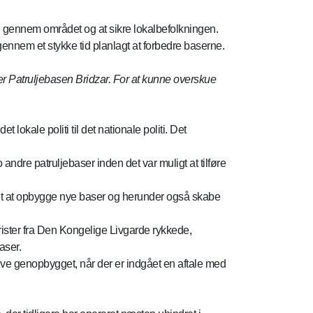
ig gennem området og at sikre lokalbefolkningen.
nem et stykke tid planlagt at forbedre baserne.
er Patruljebasen Bridzar. For at kunne overskue
 lokale politi til det nationale politi. Det
dre patruljebaser inden det var muligt at tilføre
ttet at opbygge nye baser og herunder også skabe
rister fra Den Kongelige Livgarde rykkede,
aser.
ive genopbygget, når der er indgået en aftale med