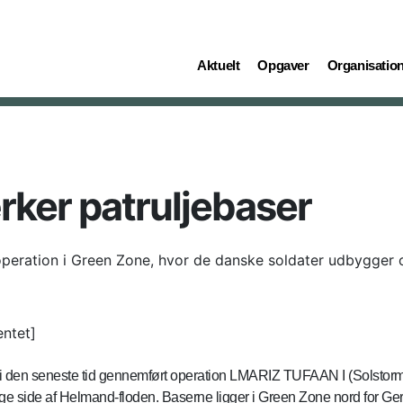
(current)
(current)
(current)
Aktuelt
Opgaver
Organisatio
rker patruljebaser
ration i Green Zone, hvor de danske soldater udbygger o
entet]
i den seneste tid gennemført operation LMARIZ TUFAAN I (Solstorm
ige side af Helmand-floden. Baserne ligger i Green Zone nord for G