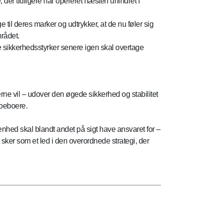
der tidligere har opereret næsten uhindret i
e til deres marker og udtrykker, at de nu føler sig
mrådet.
e sikkerhedsstyrker senere igen skal overtage
ne vil – udover den øgede sikkerhed og stabilitet
 beboere.
hed skal blandt andet på sigt have ansvaret for –
sker som et led i den overordnede strategi, der