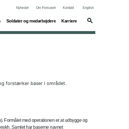
Nyheder
Om Forsvaret
Kontakt
English
(current)
(current)
n
Soldater og medarbejdere
Karriere
g forstærker baser i området.
). Formålet med operationen er at udbygge og
ereskh. Samlet har baserne navnet