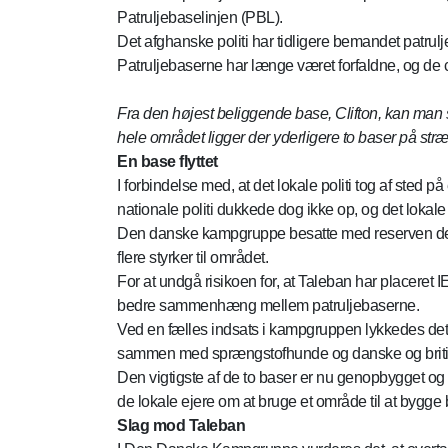
Patruljebaselinjen (PBL).
Det afghanske politi har tidligere bemandet patrul
Patruljebaserne har længe været forfaldne, og de
Fra den højest beliggende base, Clifton, kan man 
hele området ligger der yderligere to baser på st
En base flyttet
I forbindelse med, at det lokale politi tog af sted p
nationale politi dukkede dog ikke op, og det lokale 
Den danske kampgruppe besatte med reserven de to 
flere styrker til området.
For at undgå risikoen for, at Taleban har placere
bedre sammenhæng mellem patruljebaserne.
Ved en fælles indsats i kampgruppen lykkedes det 
sammen med sprængstofhunde og danske og britiske
Den vigtigste af de to baser er nu genopbygget og
de lokale ejere om at bruge et område til at bygge
Slag mod Taleban