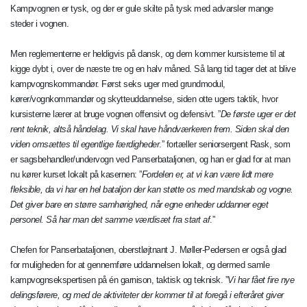
Kampvognen er tysk, og der er gule skilte på tysk med advarsler mange
steder i vognen.
Men reglementerne er heldigvis på dansk, og dem kommer kursisterne til at
kigge dybt i, over de næste tre og en halv måned. Så lang tid tager det at blive
kampvognskommandør. Først seks uger med grundmodul,
kører/vognkommandør og skytteuddannelse, siden otte ugers taktik, hvor
kursisterne lærer at bruge vognen offensivt og defensivt. ”
De første uger er det
rent teknik, altså håndelag. Vi skal have håndværkeren frem. Siden skal den
viden omsættes til egentlige færdigheder
.” fortæller seniorsergent Rask, som
er sagsbehandler/undervogn ved Panserbataljonen, og han er glad for at man
nu kører kurset lokalt på kasernen: ”
Fordelen er, at vi kan være lidt mere
fleksible, da vi har en hel bataljon der kan støtte os med mandskab og vogne.
Det giver bare en større samhørighed, når egne enheder uddanner eget
personel. Så har man det samme værdisæt fra start af
.”
Chefen for Panserbataljonen, oberstløjtnant J. Møller-Pedersen er også glad
for muligheden for at gennemføre uddannelsen lokalt, og dermed samle
kampvognsekspertisen på én garnison, taktisk og teknisk. ”
Vi har fået fire nye
delingsførere, og med de aktiviteter der kommer til at foregå i efteråret giver