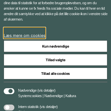
dine data til statistik for at forbedre brugeroplevelsen, og om du
Databeskyttelse
ønsker at kunne se fx feeds fra sociale medier. Du kan til hver en tid
ændre dit samtykke ved at klikke på det lille cookie-ikon i venstre side
Følg Jydske Dragonregiment
af skærmen.
Facebook
Læs mere om cookies
Kun nødvendige
Tillad valgte
Styrelser og myndigheder under Forsvarsministeriet
Tillad alle cookies
Databeskyttelse og ansvar
Nødvendige
(vis detaljer)
Systemcookies | Nødvendige | Kaltura
Cookiepolitik
Intern statistik
(vis detaljer)