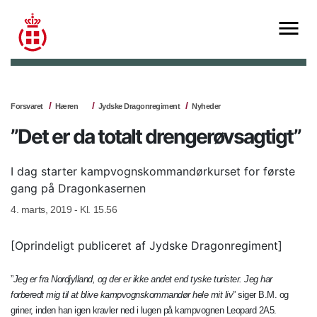
Forsvaret
Hæren
Jydske Dragonregiment
Nyheder
”Det er da totalt drengerøvsagtigt”
I dag starter kampvognskommandørkurset for første
gang på Dragonkasernen
4. marts, 2019 - Kl. 15.56
[Oprindeligt publiceret af Jydske Dragonregiment]
”
Jeg er fra Nordjylland, og der er ikke andet end tyske turister. Jeg har
forberedt mig til at blive kampvognskommandør hele mit liv
” siger B.M. og
griner, inden han igen kravler ned i lugen på kampvognen Leopard 2A5.