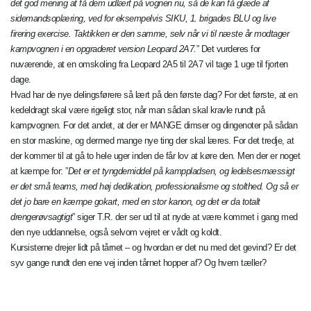
det god mening at få dem udlært på vognen nu, så de kan få glæde af
sidemandsoplæring, ved for eksempelvis SIKU, 1. brigades BLU og live
firering exercise. Taktikken er den samme, selv når vi til næste år modtager
kampvognen i en opgraderet version Leopard 2A7.
” Det vurderes for
nuværende, at en omskoling fra Leopard 2A5 til 2A7 vil tage 1 uge til fjorten
dage.
Hvad har de nye delingsførere så lært på den første dag? For det første, at en
kedeldragt skal være rigeligt stor, når man sådan skal kravle rundt på
kampvognen. For det andet, at der er MANGE dimser og dingenoter på sådan
en stor maskine, og dermed mange nye ting der skal læres. For det tredje, at
der kommer til at gå to hele uger inden de får lov at køre den. Men der er noget
at kæmpe for: ”
Det er et tyngdemiddel på kamppladsen, og ledelsesmæssigt
er det små teams, med høj dedikation, professionalisme og stolthed. Og så er
det jo bare en kæmpe gokart, med en stor kanon, og det er da totalt
drengerøvsagtigt
” siger T.R. der ser ud til at nyde at være kommet i gang med
den nye uddannelse, også selvom vejret er vådt og koldt.
Kursisterne drejer lidt på tårnet – og hvordan er det nu med det gevind? Er det
syv gange rundt den ene vej inden tårnet hopper af? Og hvem tæller?