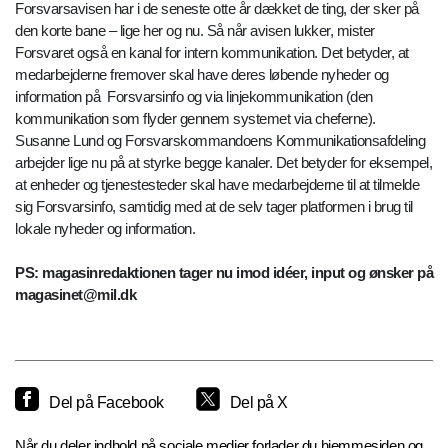
Forsvarsavisen har i de seneste otte år dækket de ting, der sker på
den korte bane – lige her og nu. Så når avisen lukker, mister
Forsvaret også en kanal for intern kommunikation. Det betyder, at
medarbejderne fremover skal have deres løbende nyheder og
information på Forsvarsinfo og via linjekommunikation (den
kommunikation som flyder gennem systemet via cheferne).
Susanne Lund og Forsvarskommandoens Kommunikationsafdeling
arbejder lige nu på at styrke begge kanaler. Det betyder for eksempel,
at enheder og tjenestesteder skal have medarbejderne til at tilmelde
sig Forsvarsinfo, samtidig med at de selv tager platformen i brug til
lokale nyheder og information.
PS: magasinredaktionen tager nu imod idéer, input og ønsker på
magasinet@mil.dk
Del på Facebook
Del på X
Når du deler indhold på sociale medier forlader du hjemmesiden og