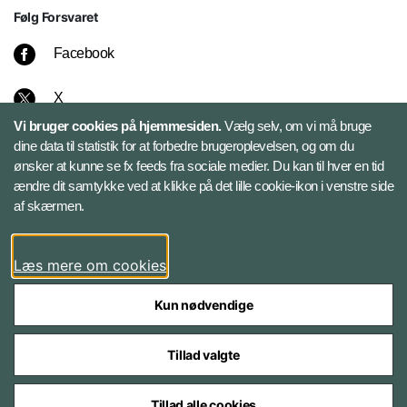
Følg Forsvaret
Facebook
X
Vi bruger cookies på hjemmesiden.
Vælg selv, om vi må bruge
Instagram
dine data til statistik for at forbedre brugeroplevelsen, og om du
ønsker at kunne se fx feeds fra sociale medier. Du kan til hver en tid
ændre dit samtykke ved at klikke på det lille cookie-ikon i venstre side
Bluesky
af skærmen.
LinkedIn
Læs mere om cookies
Kun nødvendige
Tillad valgte
Styrelser og myndigheder under Forsvarsministeriet
Tillad alle cookies