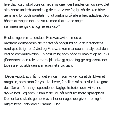
hverdag, og vi skal bore os ned i historier, der handler om os selv. Det
skal være underholdende, og det skal være fagligt, så det kan blive
genstand for gode samtaler rundt omkring på alle arbejdspladser. Jeg
håber, at magasinet kan være med til at skabe noget
sammenhængskraft og fællesskab."
Beslutningen om at erstatte Forsvarsavisen med et
medarbejdermagasin blev truffet på baggrund af Forsvarschefens
rundrejse tidligere på året og Forsvarskommandoens analyse af den
interne kommunikation. En beslutning som både er bakket op af CSU
(Forsvarets centrale samarbejdsudvalg) og de faglige organisationer.
Lige nu er udviklingen af magasinet i fuld gang.
"Det er vigtigt, at vi får fundet en form, som virker, og at det bliver et
magasin, som man får lyst til at læse, for ellers så skal vi jo ikke gøre
det. Der er så mange spændende faglige historier, som vi kunne
dykke ned i, og som vi kan folde ud, når vi får lidt mere spalteplads.
Den enkelte skulle gerne føle, at her er noget, der giver mening for
mig at læse," forklarer Susanne Lund.