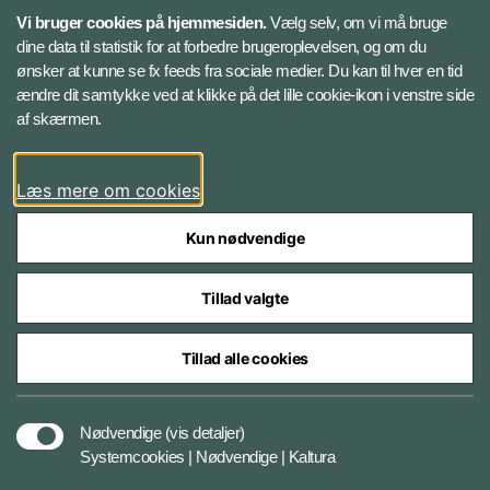
Vi bruger cookies på hjemmesiden.
Vælg selv, om vi må bruge
Instagram
dine data til statistik for at forbedre brugeroplevelsen, og om du
ønsker at kunne se fx feeds fra sociale medier. Du kan til hver en tid
ændre dit samtykke ved at klikke på det lille cookie-ikon i venstre side
Bluesky
af skærmen.
LinkedIn
Læs mere om cookies
Kun nødvendige
Tillad valgte
Styrelser og myndigheder under Forsvarsministeriet
Tillad alle cookies
Databeskyttelse og ansvar
Nødvendige
(vis detaljer)
Systemcookies | Nødvendige | Kaltura
Cookiepolitik