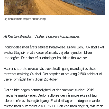
Og den samme vej efter udbedring.
Af Kristian Brøndum Vinther, Forsvarskommandoen
I forbindelse med årets største hærøvelse, Brave Lion, i Oksbøl skal
ekstra tiltag sikre, at skader på mark, vej eller ejendom bliver
imødegået. Der sker efter erfaringer fra sidste års øvelse.
Hærens største øvelse i år, blev skudt i gang mandag i øvelses-
terrænet omkring Oksbøl. Det betyder, at omkring 2.500 soldater vil
være i området frem til den 2.oktober.
Det er ikke nogen hemmelighed, at den samme øvelse i 2019
medførte markskader. Derfor indføres der i år nogle ekstra tiltag,
allerede når øvelsen går i gang. Et af de tiltag er en døgnbemandet
telefon med nummeret 20 80 75 71. Den kan man ringe til, hvis man