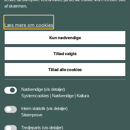
af skærmen.
LinkedIn
Læs mere om cookies
Kun nødvendige
Tillad valgte
Styrelser og myndigheder under Forsvarsministeriet
Tillad alle cookies
Databeskyttelse og ansvar
Nødvendige
(vis detaljer)
Systemcookies | Nødvendige | Kaltura
Cookiepolitik
Intern statistik
(vis detaljer)
Siteimprove
Tilgængelighedserklæring
Tredjeparts
(vis detaljer)