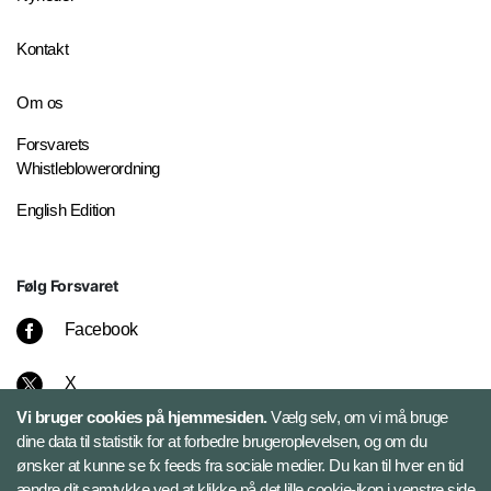
Kontakt
Om os
Forsvarets
Whistleblowerordning
English Edition
Følg Forsvaret
Facebook
X
Vi bruger cookies på hjemmesiden.
Vælg selv, om vi må bruge
Instagram
dine data til statistik for at forbedre brugeroplevelsen, og om du
ønsker at kunne se fx feeds fra sociale medier. Du kan til hver en tid
ændre dit samtykke ved at klikke på det lille cookie-ikon i venstre side
Bluesky