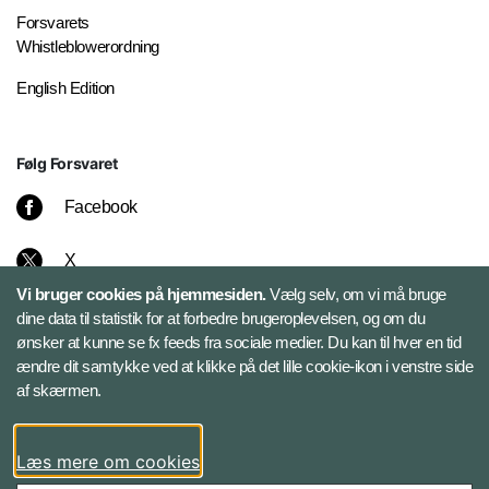
Forsvarets
Whistleblowerordning
English Edition
Følg Forsvaret
Facebook
X
Vi bruger cookies på hjemmesiden.
Vælg selv, om vi må bruge
Instagram
dine data til statistik for at forbedre brugeroplevelsen, og om du
ønsker at kunne se fx feeds fra sociale medier. Du kan til hver en tid
ændre dit samtykke ved at klikke på det lille cookie-ikon i venstre side
Bluesky
af skærmen.
LinkedIn
Læs mere om cookies