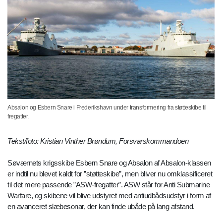
Absalon og Esbern Snare i Frederikshavn under transformering fra støtteskibe til
fregatter.
Tekst/foto: Kristian Vinther Brøndum, Forsvarskommandoen
Søværnets krigsskibe Esbern Snare og Absalon af Absalon-klassen
er indtil nu blevet kaldt for ”støtteskibe”, men bliver nu omklassificeret
til det mere passende ”ASW-fregatter”. ASW står for Anti Submarine
Warfare, og skibene vil blive udstyret med antiudbådsudstyr i form af
en avanceret slæbesonar, der kan finde ubåde på lang afstand.