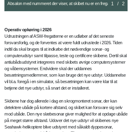
Maleren i gang på siden af Absalon
2
/
2
Operativ opkøring i 2026
Udrustningen af ASW-fregatterne er en udløber af det seneste
forsvarsforlig, og de forventes at være fuldt udrustede i 2026. Tiden
indtil da skal bruges til at indkøbe det nødvendige sonar- og
computerudstyr samt tilpasse, teste og certificere skibene. Dertil skal
antiubådsudstyret integreres med skibets øvrige computersystemer
og våbensystemer. Endvidere skal der uddannes
besætningsmedlemmer, som kan bruge det nye udstyr. Uddannelse
vil bl.a. foregå i en simulator, så besætningen kan være klar til at
betjene det nye udstyr, så snart det er installeret.
Skibene har dog allerede i dag en skrogmonteret sonar, der kan
detektere ubåde på kortere afstand, og skibet kan forsvare sig selv
mod ubåde. Den nye slæbesonar giver mulighed for at opdage ubåde
på meget større afstand. Udover det nye udstyr vil skibenes nye
Seahawk-helikoptere blive udstyret med såkaldt dyppesonar,