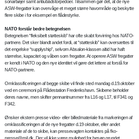
sonarbøjer samt antiubådstorpedoer. Tilsammen gør det, at de nye
ASW-fregatter kan overvåge et meget større havområde og beskytte
flere skibe i for eksempel en flådestyrke.
NATO forstår bedre betegnelsen
Betegnelsen “fleksibelt støtteskib” har ofte skabt forvirring hos NATO-
partnere. Det sker blandt andet fordi, at “støtteskib” kan oversættes til
det engelske “supplyship”, selvom Absalon-klassen altid har haft
størrelse, kapacitet og våben som fregatter. At operere ASW fregatter
er kendt i NATO og den nye identitet vil gøre det lettere at forstå for
NATO-partnere.
Omklassificeringen af begge skibe vil finde sted mandag d.19.oktober
ved en ceremoni på Flådestation Frederikshavn. Skibene beholder
deres navne, men skifter pennantnummer fra L16 og L17, til F341 og
F342.
Ønsker ekstern presse video- eller billedmateriale fra markeringen af
omklassificeringen af de nye fregatter d.19 oktober, eller andet
materiale af de to skibe, kan pressevagten kontaktes på fko-
presse@mil.dk. Der vil ikke være mulighed for besøg grundet