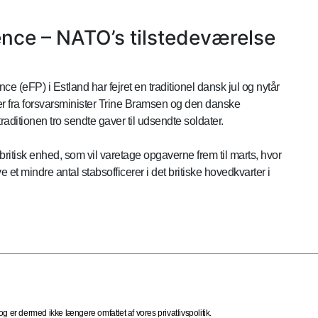
ce – NATO’s tilstedeværelse
(eFP) i Estland har fejret en traditionel dansk jul og nytår
ver fra forsvarsminister Trine Bramsen og den danske
traditionen tro sendte gaver til udsendte soldater.
 britisk enhed, som vil varetage opgaverne frem til marts, hvor
 et mindre antal stabsofficerer i det britiske hovedkvarter i
 er dermed ikke længere omfattet af vores privatlivspolitik.