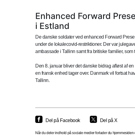
Enhanced Forward Presen
i Estland
De danske soldater ved enhanced Forward Presence 
under de lokalecovid-restriktioner. Der var julega
ambassade i Tallinn samt fra britiske familier, som 
Den 8. januar bliver det danske bidrag afløst af en
en fransk enhed tager over. Danmark vil fortsat have
Tallinn.
Del på Facebook
Del på X
Når du deler indhold på sociale medier forlader du hjemmesiden og