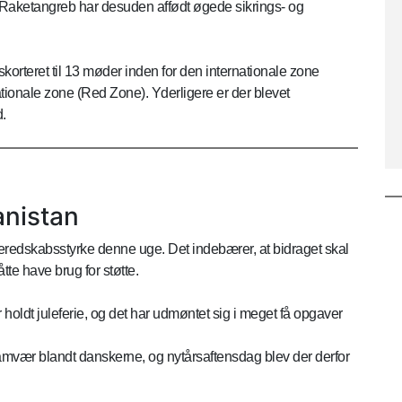
. Raketangreb har desuden affødt øgede sikrings- og
korteret til 13 møder inden for den internationale zone
tionale zone (Red Zone). Yderligere er der blevet
.
anistan
eredskabsstyrke denne uge. Det indebærer, at bidraget skal
åtte have brug for støtte.
r holdt juleferie, og det har udmøntet sig i meget få opgaver
t samvær blandt danskerne, og nytårsaftensdag blev der derfor