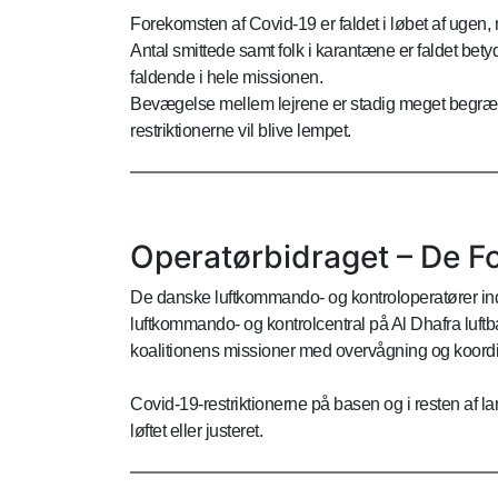
Forekomsten af Covid-19 er faldet i løbet af ugen,
Antal smittede samt folk i karantæne er faldet bety
faldende i hele missionen.
Bevægelse mellem lejrene er stadig meget begræns
restriktionerne vil blive lempet.
Operatørbidraget – De F
De danske luftkommando- og kontroloperatører in
luftkommando- og kontrolcentral på Al Dhafra luftb
koalitionens missioner med overvågning og koordiner
Covid-19-restriktionerne på basen og i resten af la
løftet eller justeret.