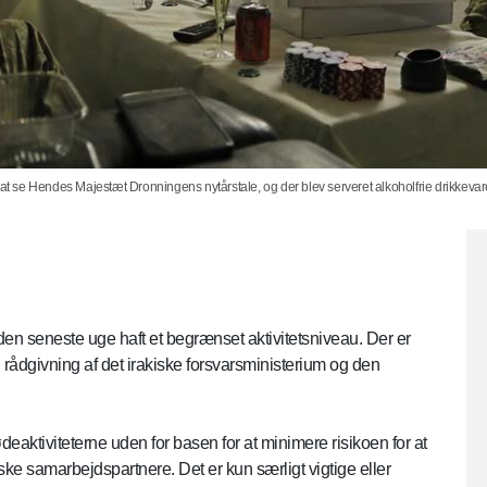
 at se Hendes Majestæt Dronningens nytårstale, og der blev serveret alkoholfrie drikkeva
den seneste uge haft et begrænset aktivitetsniveau. Der er
d rådgivning af det irakiske forsvarsministerium og den
eaktiviteterne uden for basen for at minimere risikoen for at
ke samarbejdspartnere. Det er kun særligt vigtige eller