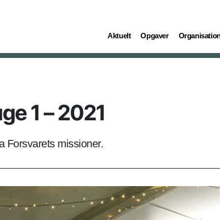
(current)
(current)
(current)
Aktuelt
Opgaver
Organisatio
ge 1 – 2021
a Forsvarets missioner.