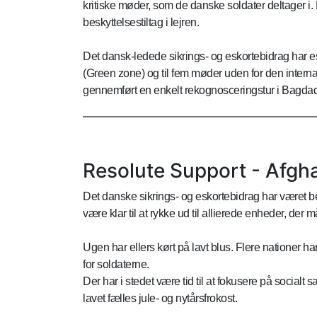
kritiske møder, som de danske soldater deltager i
beskyttelsestiltag i lejren.
Det dansk-ledede sikrings- og eskortebidrag har es
(Green zone) og til fem møder uden for den interna
gennemført en enkelt rekognosceringstur i Bagdad
Resolute Support - Afgh
Det danske sikrings- og eskortebidrag har været b
være klar til at rykke ud til allierede enheder, der m
Ugen har ellers kørt på lavt blus. Flere nationer ha
for soldaterne.
Der har i stedet være tid til at fokusere på social
lavet fælles jule- og nytårsfrokost.