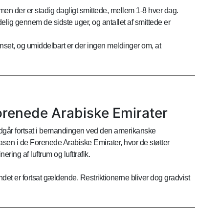
 men der er stadig dagligt smittede, mellem 1-8 hver dag.
delig gennem de sidste uger, og antallet af smittede er
et, og umiddelbart er der ingen meldinger om, at
orenede Arabiske Emirater
dgår fortsat i bemandingen ved den amerikanske
asen i de Forenede Arabiske Emirater, hvor de støtter
ing af luftrum og lufttrafik.
ndet er fortsat gældende. Restriktionerne bliver dog gradvist