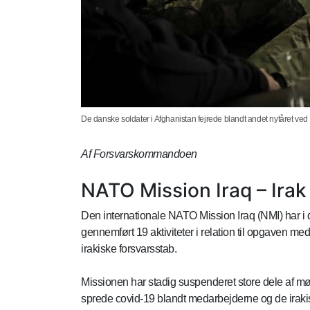
De danske soldater i Afghanistan fejrede blandt andet nytåret ved
Af Forsvarskommandoen
NATO Mission Iraq – Irak
Den internationale NATO Mission Iraq (NMI) har i 
gennemført 19 aktiviteter i relation til opgaven me
irakiske forsvarsstab.
Missionen har stadig suspenderet store dele af mød
sprede covid-19 blandt medarbejderne og de irakis