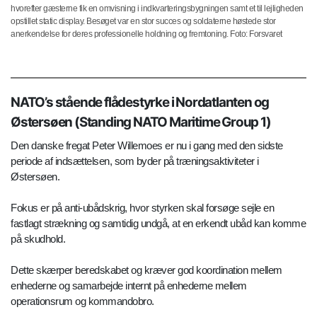
hvorefter gæsterne fik en omvisning i indkvarteringsbygningen samt et til lejligheden
opstillet static display. Besøget var en stor succes og soldaterne høstede stor
anerkendelse for deres professionelle holdning og fremtoning. Foto: Forsvaret
NATO’s stående flådestyrke i Nordatlanten og
Østersøen (Standing NATO Maritime Group 1)
Den danske fregat Peter Willemoes er nu i gang med den sidste
periode af indsættelsen, som byder på træningsaktiviteter i
Østersøen.
Fokus er på anti-ubådskrig, hvor styrken skal forsøge sejle en
fastlagt strækning og samtidig undgå, at en erkendt ubåd kan komme
på skudhold.
Dette skærper beredskabet og kræver god koordination mellem
enhederne og samarbejde internt på enhederne mellem
operationsrum og kommandobro.