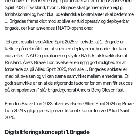
Derudover er øvelsen en vigtig forberedelse frem mod øvelse Allied
Spirit 2025 i Tyskland, hvor 1. Brigade skal gennemgå en vigtig
forløbskontrol og hvor bl.a. udenlandske kontrollanter skal bedømme
1. Brigades fremskridt mod at blive en fuld operativ og deployerbar
brigade, der kan anvendes i NATO-operationer.
”Et godt resultat ved Allied Spirit 2025 vil betyde, at 1. Brigade er
tættere på det målet om at være en deployerbar brigade, der kan
indsættes i NATO-operationer og styrke NATOs afskrækkelse af
Rusland. Årets Brave Lion øvelse er en rigtig god mulighed for at
forberede os på Allied Spirit 2025, fordi alle 1. Brigades soldater er
med på øvelsen og vi kan træne samvirket mellem enhederne. Et
godt samvirke er en af de afgørende faktorer for om man får succes
på kamppladsen,” slår brigadegeneral Anders Berg Olesen fast.
Foruden Brave Lion 2023 bliver øvelserne Allied Spirit 2024 og Brave
Lion 2024 vigtige generalprøver til forløbskontrollen ved Allied Spirit
2025.
Digitalt føringskoncept i 1. Brigade