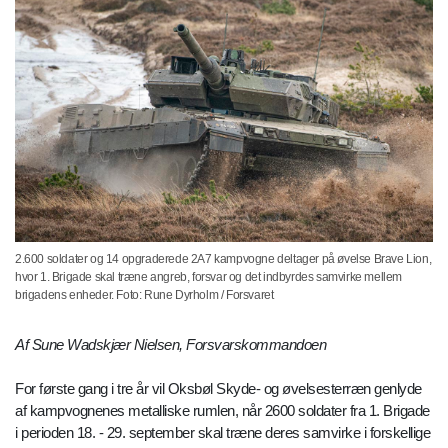
2.600 soldater og 14 opgraderede 2A7 kampvogne deltager på øvelse Brave Lion,
hvor 1. Brigade skal træne angreb, forsvar og det indbyrdes samvirke mellem
brigadens enheder. Foto: Rune Dyrholm / Forsvaret
Af Sune Wadskjær Nielsen, Forsvarskommandoen
For første gang i tre år vil Oksbøl Skyde- og øvelsesterræn genlyde
af kampvognenes metalliske rumlen, når 2600 soldater fra 1. Brigade
i perioden 18. - 29. september skal træne deres samvirke i forskellige