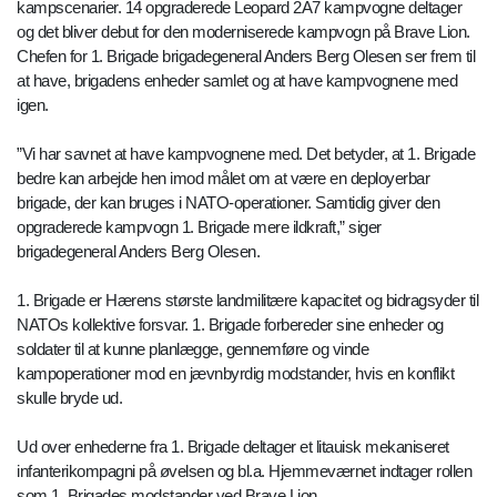
kampscenarier. 14 opgraderede Leopard 2A7 kampvogne deltager
og det bliver debut for den moderniserede kampvogn på Brave Lion.
Chefen for 1. Brigade brigadegeneral Anders Berg Olesen ser frem til
at have, brigadens enheder samlet og at have kampvognene med
igen.
”Vi har savnet at have kampvognene med. Det betyder, at 1. Brigade
bedre kan arbejde hen imod målet om at være en deployerbar
brigade, der kan bruges i NATO-operationer. Samtidig giver den
opgraderede kampvogn 1. Brigade mere ildkraft,” siger
brigadegeneral Anders Berg Olesen.
1. Brigade er Hærens største landmilitære kapacitet og bidragsyder til
NATOs kollektive forsvar. 1. Brigade forbereder sine enheder og
soldater til at kunne planlægge, gennemføre og vinde
kampoperationer mod en jævnbyrdig modstander, hvis en konflikt
skulle bryde ud.
Ud over enhederne fra 1. Brigade deltager et litauisk mekaniseret
infanterikompagni på øvelsen og bl.a. Hjemmeværnet indtager rollen
som 1. Brigades modstander ved Brave Lion.