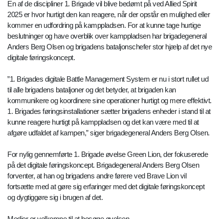
En af de discipliner 1. Brigade vil blive bedømt på ved Allied Spirit
2025 er hvor hurtigt den kan reagere, når der opstår en mulighed eller
kommer en udfordring på kamppladsen. For at kunne tage hurtige
beslutninger og have overblik over kamppladsen har brigadegeneral
Anders Berg Olsen og brigadens bataljonschefer stor hjælp af det nye
digitale føringskoncept.
”1. Brigades digitale Battle Management System er nu i stort rullet ud
til alle brigadens bataljoner og det betyder, at brigaden kan
kommunikere og koordinere sine operationer hurtigt og mere effektivt.
1. Brigades føringsinstallationer sætter brigadens enheder i stand til at
kunne reagere hurtigt på kamppladsen og det kan være med til at
afgøre udfaldet af kampen,” siger brigadegeneral Anders Berg Olsen.
For nylig gennemførte 1. Brigade øvelse Green Lion, der fokuserede
på det digitale føringskoncept. Brigadegeneral Anders Berg Olsen
forventer, at han og brigadens andre førere ved Brave Lion vil
fortsætte med at gøre sig erfaringer med det digitale føringskoncept
og dygtiggøre sig i brugen af det.
Medier er velkomne til at besøge øvelsen.