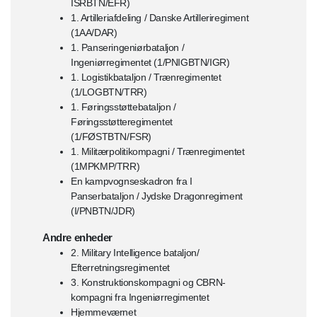
ISRBTN/EFR)
1. Artilleriafdeling / Danske Artilleriregiment
(1AA/DAR)
1. Panseringeniørbataljon /
Ingeniørregimentet (1/PNIGBTN/IGR)
1. Logistikbataljon / Trænregimentet
(1/LOGBTN/TRR)
1. Føringsstøttebataljon /
Føringsstøtteregimentet
(1/FØSTBTN/FSR)
1. Militærpolitikompagni / Trænregimentet
(1MPKMP/TRR)
En kampvognseskadron fra I
Panserbataljon / Jydske Dragonregiment
(I/PNBTN/JDR)
Andre enheder
2. Military Intelligence bataljon/
Efterretningsregimentet
3. Konstruktionskompagni og CBRN-
kompagni fra Ingeniørregimentet
Hjemmeværnet