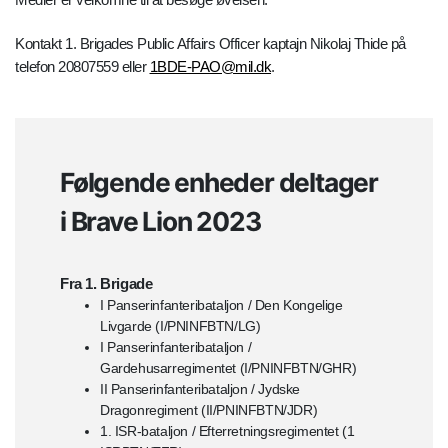
Kontakt 1. Brigades Public Affairs Officer kaptajn Nikolaj Thide på
telefon 20807559 eller
1BDE-PAO@mil.dk
.
Følgende enheder deltager
i Brave Lion 2023
Fra 1. Brigade
I Panserinfanteribataljon / Den Kongelige
Livgarde (I/PNINFBTN/LG)
I Panserinfanteribataljon /
Gardehusarregimentet (I/PNINFBTN/GHR)
II Panserinfanteribataljon / Jydske
Dragonregiment (II/PNINFBTN/JDR)
1. ISR-bataljon / Efterretningsregimentet (1