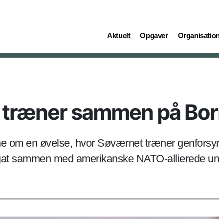
(current)
(current)
(current)
Aktuelt
Opgaver
Organisatio
 træner sammen på Bo
 om en øvelse, hvor Søværnet træner genforsyni
regat sammen med amerikanske NATO-allierede un