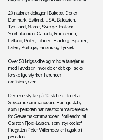
20 nationer deltager i Baltops. Det er
Danmark, Estland, USA, Bulgarien,
Tyskland, Norge, Sverige, Holland,
Storbritannien, Canada, Rumænien,
Letland, Polen, Litauen, Frankrig, Spanien,
Italien, Portugal, Finland og Tyrkiet.
Over 50 krigsskibe og mindre fartøjer er
med i øvelsen, hvor de er delt op i seks
forskellige styrker, herunder
amfibiestyrker.
Den ene styrke på 10 skibe er ledet af
Søværnskommandoens Føringsstab,
som i perioden har næstkommanderende
for Søværnskommandoen, flotilleadmiral
Carsten Fjord-Larsen, som styrkechef.
Fregatten Peter Willemoes er flagskib i
perioden.