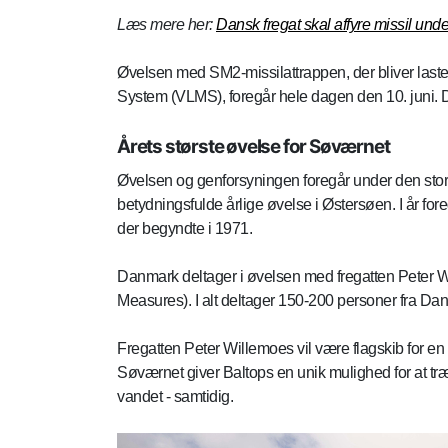
Læs mere her:
Dansk fregat skal affyre missil un
Øvelsen med SM2-missilattrappen, der bliver laste
System (VLMS), foregår hele dagen den 10. juni. De
Årets største øvelse for Søværnet
Øvelsen og genforsyningen foregår under den sto
betydningsfulde årlige øvelse i Østersøen. I år fore
der begyndte i 1971.
Danmark deltager i øvelsen med fregatten Peter 
Measures). I alt deltager 150-200 personer fra Da
Fregatten Peter Willemoes vil være flagskib for en
Søværnet giver Baltops en unik mulighed for at træ
vandet - samtidig.