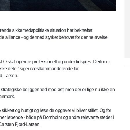
nde sikkerhedspolitiske situation har bekræftet
lliance - og dermed styrket behovet for denne øvelse.
TO skal operere professionelt og under tidspres. Derfor er
gistiske dele.” siger næstkommanderende for
d-Larsen.
strategiske beliggenhed mod øst, men der er lige nu ikke en
Danmark.
e sikkert og hurtigt og løse de opgaver vi bliver stillet. Og for
 træner løbende - både på Bornholm og andre relevante steder i
r Carsten Fjord-Larsen.