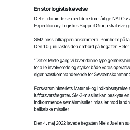
En stor logistisk øvelse
Det er i forbindelse med den store, årlige NAT
Expeditionary Logistics Support Group skal øve g
SM2-missilattrappen ankommer til Bornholm på last
Den 10. juni lastes den ombord på fregatten Peter
”Det er første gang vi laver denne type genforsyni
for alle involverede og styrker både vores operat
siger næstkommanderende for Søværnskommandoen
Forsvarsministeriets Materiel- og Indkøbsstyrelse 
luftforsvarsfregatter. SM-2-missilet kan beskytte e
indkommende sømålsmissiler, missiler mod landmå
ballistiske missiler.
Den 4. maj 2022 lavede fregatten Niels Juel en succ