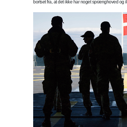
bortset fra, at det ikke har noget sprænghoved og i