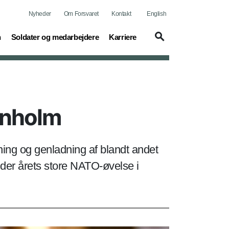
Nyheder
Om Forsvaret
Kontakt
English
(current)
(current)
n
Soldater og medarbejdere
Karriere
rnholm
ng og genladning af blandt andet
der årets store NATO-øvelse i