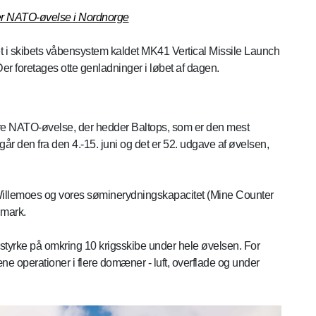
der NATO-øvelse i Nordnorge
t i skibets våbensystem kaldet MK41 Vertical Missile Launch
r foretages otte genladninger i løbet af dagen.
re NATO-øvelse, der hedder Baltops, som er den mest
går den fra den 4.-15. juni og det er 52. udgave af øvelsen,
Willemoes og vores søminerydningskapacitet (Mine Counter
nmark.
 styrke på omkring 10 krigsskibe under hele øvelsen. For
ne operationer i flere domæner - luft, overflade og under