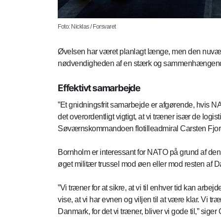
Foto: Nicklas / Forsvaret
Øvelsen har været planlagt længe, men den nuvære
nødvendigheden af en stærk og sammenhængende a
Effektivt samarbejde
”Et gnidningsfrit samarbejde er afgørende, hvis NA
det overordentligt vigtigt, at vi træner især de lo
Søværnskommandoen flotilleadmiral Carsten Fjor
Bornholm er interessant for NATO på grund af den 
øget militær trussel mod øen eller mod resten af 
”Vi træner for at sikre, at vi til enhver tid kan arbejd
vise, at vi har evnen og viljen til at være klar. Vi
Danmark, for det vi træner, bliver vi gode til,” sige