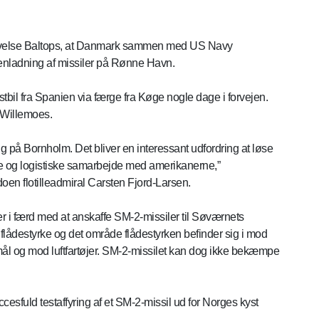
O-øvelse Baltops, at Danmark sammen med US Navy
enladning af missiler på Rønne Havn.
bil fra Spanien via færge fra Køge nogle dage i forvejen.
 Willemoes.
ng på Bornholm. Det bliver en interessant udfordring at løse
ive og logistiske samarbejde med amerikanerne,”
 flotilleadmiral Carsten Fjord-Larsen.
er i færd med at anskaffe SM-2-missiler til Søværnets
n flådestyrke og det område flådestyrken befinder sig i mod
l og mod luftfartøjer. SM-2-missilet kan dog ikke bekæmpe
esfuld testaffyring af et SM-2-missil ud for Norges kyst