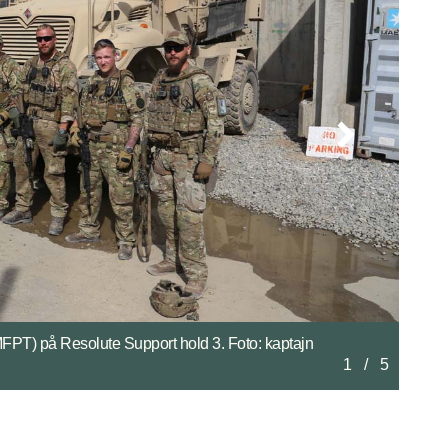
ghanske base ved Hamid Karzai International
2
/
5