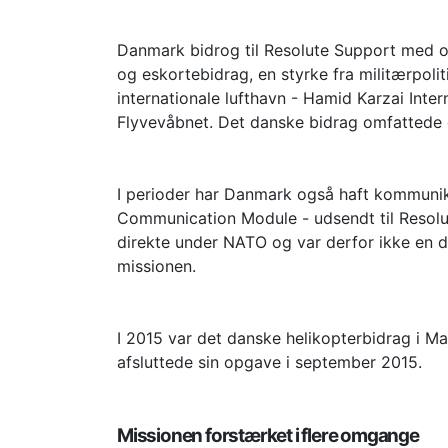
Danmark bidrog til Resolute Support med of
og eskortebidrag, en styrke fra militærpoli
internationale lufthavn - Hamid Karzai Inte
Flyvevåbnet. Det danske bidrag omfattede 
I perioder har Danmark også haft kommunika
Communication Module - udsendt til Resolu
direkte under NATO og var derfor ikke en d
missionen.
I 2015 var det danske helikopterbidrag i Ma
afsluttede sin opgave i september 2015.
Missionen forstærket i flere omgange