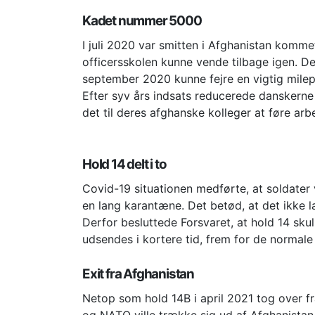
Kadet nummer 5000
I juli 2020 var smitten i Afghanistan komm
officersskolen kunne vende tilbage igen. De
september 2020 kunne fejre en vigtig mil
Efter syv års indsats reducerede danskerne 
det til deres afghanske kolleger at føre arb
Hold 14 delt i to
Covid-19 situationen medførte, at soldater v
en lang karantæne. Det betød, at det ikke l
Derfor besluttede Forsvaret, at hold 14 skul
udsendes i kortere tid, frem for de normal
Exit fra Afghanistan
Netop som hold 14B i april 2021 tog over f