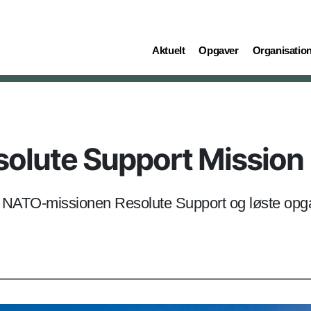
(current)
(current)
(current)
Aktuelt
Opgaver
Organisatio
solute Support Mission
til NATO-missionen Resolute Support og løste opg