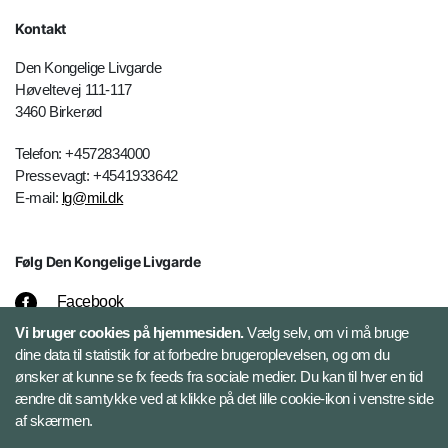
Kontakt
Den Kongelige Livgarde
Høveltevej 111-117
3460 Birkerød
Telefon: +4572834000
Pressevagt: +4541933642
E-mail:
lg@mil.dk
Følg Den Kongelige Livgarde
Facebook
Vi bruger cookies på hjemmesiden.
Vælg selv, om vi må bruge
Instagram
dine data til statistik for at forbedre brugeroplevelsen, og om du
ønsker at kunne se fx feeds fra sociale medier. Du kan til hver en tid
ændre dit samtykke ved at klikke på det lille cookie-ikon i venstre side
Youtube
af skærmen.