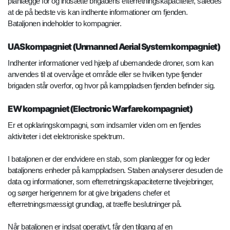
planlægge for og indsætte brigadens efterretningskapaciteter, således
at de på bedste vis kan indhente informationer om fjenden.
Bataljonen indeholder to kompagnier.
UAS kompagniet (Unmanned Aerial System kompagniet)
Indhenter informationer ved hjælp af ubemandede droner, som kan
anvendes til at overvåge et område eller se hvilken type fjender
brigaden står overfor, og hvor på kamppladsen fjenden befinder sig.
EW kompagniet (Electronic Warfare kompagniet)
Er et opklaringskompagni, som indsamler viden om en fjendes
aktiviteter i det elektroniske spektrum.
I bataljonen er der endvidere en stab, som planlægger for og leder
bataljonens enheder på kamppladsen. Staben analyserer desuden de
data og informationer, som efterretningskapaciteterne tilvejebringer,
og sørger herigennem for at give brigadens chefer et
efterretningsmæssigt grundlag, at træffe beslutninger på.
Når bataljonen er indsat operativt, får den tilgang af en