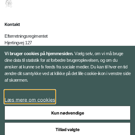
Kontakt
Efterretningsregimentet
Hjertingvej 127
6800 Varde
Vi bruger cookies på hjemmesiden.
Vælg selv, om vi må bruge
dine data til statistik for at forbedre brugeroplevelsen, og om du
Telefon: +45 7282 9000
ønsker at kunne se fx feeds fra sociale medier. Du kan til hver en tid
Pressevagt: +45 70 200 440
ændre dit samtykke ved at klikke på det lille cookie-ikon i venstre side
E-mail:
efr-myn@mil.dk
af skærmen.
Databeskyttelse
Læs mere om cookies
Kun nødvendige
Tillad valgte