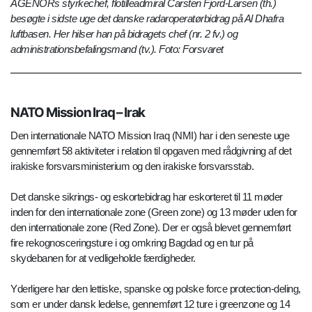
AGENORs styrkechef, flotilleadmiral Carsten Fjord-Larsen (th.)
besøgte i sidste uge det danske radaroperatørbidrag på Al Dhafra
luftbasen. Her hilser han på bidragets chef (nr. 2 fv.) og
administrationsbefalingsmand (tv.). Foto: Forsvaret
NATO Mission Iraq – Irak
Den internationale NATO Mission Iraq (NMI) har i den seneste uge
gennemført 58 aktiviteter i relation til opgaven med rådgivning af det
irakiske forsvarsministerium og den irakiske forsvarsstab.
Det danske sikrings- og eskortebidrag har eskorteret til 11 møder
inden for den internationale zone (Green zone) og 13 møder uden for
den internationale zone (Red Zone). Der er også blevet gennemført
fire rekognosceringsture i og omkring Bagdad og en tur på
skydebanen for at vedligeholde færdigheder.
Yderligere har den lettiske, spanske og polske force protection-deling,
som er under dansk ledelse, gennemført 12 ture i greenzone og 14