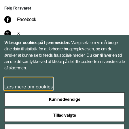
Følg Forsvaret
Facebook
X
Vi bruger cookies på hjemmesiden.
Vælg selv, om vi må bruge
Instagram
dine data til statistik for at forbedre brugeroplevelsen, og om du
ønsker at kunne se fx feeds fra sociale medier. Du kan til hver en tid
ændre dit samtykke ved at klikke på det lille cookie-ikon i venstre side
Bluesky
af skærmen.
LinkedIn
Læs mere om cookies
Kun nødvendige
Tillad valgte
Styrelser og myndigheder under Forsvarsministeriet