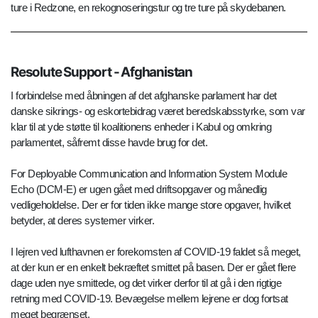
ture i Redzone, en rekognoseringstur og tre ture på skydebanen.
Resolute Support - Afghanistan
I forbindelse med åbningen af det afghanske parlament har det
danske sikrings- og eskortebidrag været beredskabsstyrke, som var
klar til at yde støtte til koalitionens enheder i Kabul og omkring
parlamentet, såfremt disse havde brug for det.
For Deployable Communication and Information System Module
Echo (DCM-E) er ugen gået med driftsopgaver og månedlig
vedligeholdelse. Der er for tiden ikke mange store opgaver, hvilket
betyder, at deres systemer virker.
I lejren ved lufthavnen er forekomsten af COVID-19 faldet så meget,
at der kun er en enkelt bekræftet smittet på basen. Der er gået flere
dage uden nye smittede, og det virker derfor til at gå i den rigtige
retning med COVID-19. Bevægelse mellem lejrene er dog fortsat
meget begrænset.