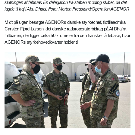
slutningen af februar. En delegation fra staben modtog skibet, da det
lagde til kaj i Abu Dhabi. Foto: Morten Fredslund/Operation AGENOR
Midt på ugen besøgte AGENORs danske styrkechef, flotilleadmiral
Carsten Fjord-Larsen, det danske radaroperatørbidrag på Al Dhafra
luftbasen, der ligger cirka 50 kilometer fra den franske flådebase, hvor
AGENORs styrkehovedkvarter holder til.