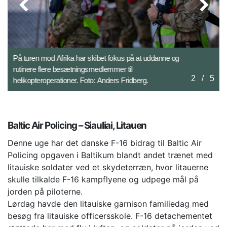
På turen mod Afrika har skibet fokus på at uddanne og
rutinere flere besætningsmedlemmer til
2
/
5
helikopteroperationer. Foto: Anders Fridberg.
Baltic Air Policing – Siauliai, Litauen
Denne uge har det danske F-16 bidrag til Baltic Air
Policing opgaven i Baltikum blandt andet trænet med
litauiske soldater ved et skydeterræn, hvor litauerne
skulle tilkalde F-16 kampflyene og udpege mål på
jorden på piloterne.
Lørdag havde den litauiske garnison familiedag med
besøg fra litauiske officersskole. F-16 detachementet