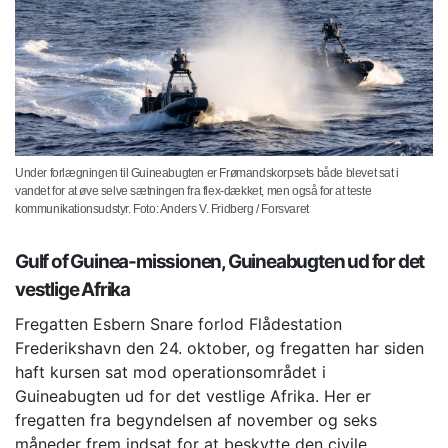
Under forlægningen til Guineabugten er Frømandskorpsets både blevet sat i
vandet for at øve selve sætningen fra flex-dækket, men også for at teste
kommunikationsudstyr. Foto: Anders V. Fridberg / Forsvaret
Gulf of Guinea-missionen, Guineabugten ud for det
vestlige Afrika
Fregatten Esbern Snare forlod Flådestation
Frederikshavn den 24. oktober, og fregatten har siden
haft kursen sat mod operationsområdet i
Guineabugten ud for det vestlige Afrika. Her er
fregatten fra begyndelsen af november og seks
måneder frem indsat for at beskytte den civile