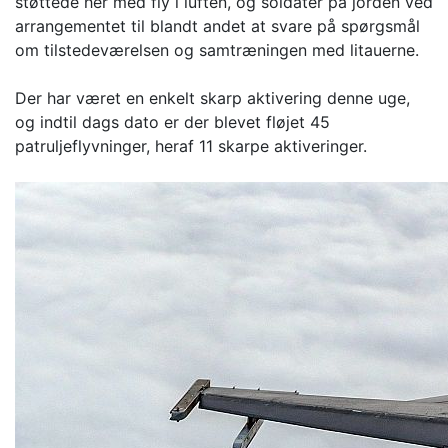
støttede her med fly i luften, og soldater på jorden ved
arrangementet til blandt andet at svare på spørgsmål
om tilstedeværelsen og samtræningen med litauerne.
Der har været en enkelt skarp aktivering denne uge,
og indtil dags dato er der blevet fløjet 45
patruljeflyvninger, heraf 11 skarpe aktiveringer.