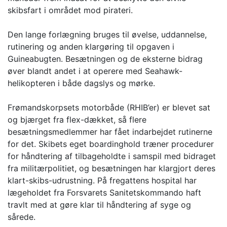
skibsfart i området mod pirateri.
Den lange forlægning bruges til øvelse, uddannelse,
rutinering og anden klargøring til opgaven i
Guineabugten. Besætningen og de eksterne bidrag
øver blandt andet i at operere med Seahawk-
helikopteren i både dagslys og mørke.
Frømandskorpsets motorbåde (RHIB’er) er blevet sat
og bjærget fra flex-dækket, så flere
besætningsmedlemmer har fået indarbejdet rutinerne
for det. Skibets eget boardinghold træner procedurer
for håndtering af tilbageholdte i samspil med bidraget
fra militærpolitiet, og besætningen har klargjort deres
klart-skibs-udrustning. På fregattens hospital har
lægeholdet fra Forsvarets Sanitetskommando haft
travlt med at gøre klar til håndtering af syge og
sårede.