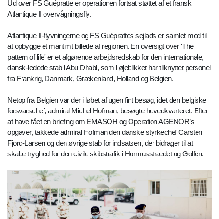
Ud over FS Guépratte er operationen fortsat støttet af et fransk
Atlantique II overvågningsfly.
Atlantique II-flyvningerne og FS Guéprattes sejlads er samlet med til
at opbygge et maritimt billede af regionen. En oversigt over 'The
pattern of life' er et afgørende arbejdsredskab for den internationale,
dansk-ledede stab i Abu Dhabi, som i øjeblikket har tilknyttet personel
fra Frankrig, Danmark, Grækenland, Holland og Belgien.
Netop fra Belgien var der i løbet af ugen fint besøg, idet den belgiske
forsvarschef, admiral Michel Hofman, besøgte hovedkvarteret. Efter
at have fået en briefing om EMASOH og Operation AGENOR’s
opgaver, takkede admiral Hofman den danske styrkechef Carsten
Fjord-Larsen og den øvrige stab for indsatsen, der bidrager til at
skabe tryghed for den civile skibstrafik i Hormusstrædet og Golfen.