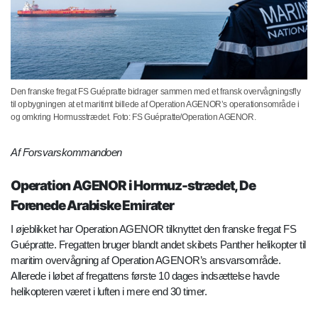
Den franske fregat FS Guépratte bidrager sammen med et fransk overvågningsfly
til opbygningen at et maritimt billede af Operation AGENOR’s operationsområde i
og omkring Hormusstrædet. Foto: FS Guépratte/Operation AGENOR.
Af Forsvarskommandoen
Operation AGENOR i Hormuz-strædet, De
Forenede Arabiske Emirater
I øjeblikket har Operation AGENOR tilknyttet den franske fregat FS
Guépratte. Fregatten bruger blandt andet skibets Panther helikopter til
maritim overvågning af Operation AGENOR’s ansvarsområde.
Allerede i løbet af fregattens første 10 dages indsættelse havde
helikopteren været i luften i mere end 30 timer.