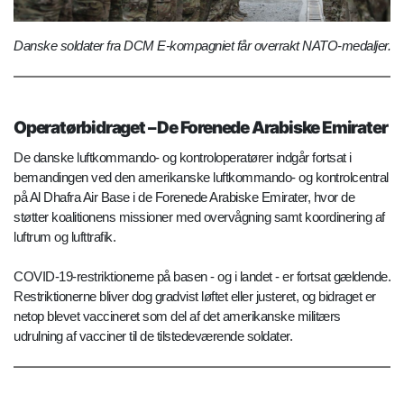
Danske soldater fra DCM E-kompagniet får overrakt NATO-medaljer.
Operatørbidraget – De Forenede Arabiske Emirater
De danske luftkommando- og kontroloperatører indgår fortsat i
bemandingen ved den amerikanske luftkommando- og kontrolcentral
på Al Dhafra Air Base i de Forenede Arabiske Emirater, hvor de
støtter koalitionens missioner med overvågning samt koordinering af
luftrum og lufttrafik.
COVID-19-restriktionerne på basen - og i landet - er fortsat gældende.
Restriktionerne bliver dog gradvist løftet eller justeret, og bidraget er
netop blevet vaccineret som del af det amerikanske militærs
udrulning af vacciner til de tilstedeværende soldater.