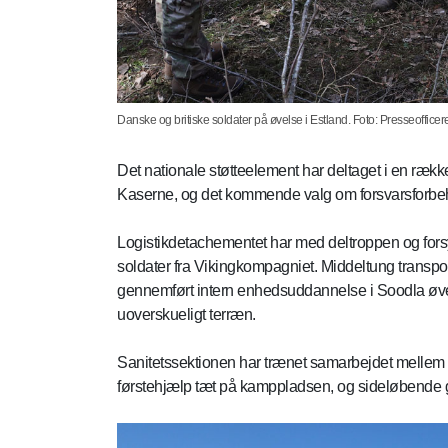
Danske og britiske soldater på øvelse i Estland. Foto: Presseofficer
Det nationale støtteelement har deltaget i en ræk
Kaserne, og det kommende valg om forsvarsforbeho
Logistikdetachementet har med deltroppen og fo
soldater fra Vikingkompagniet. Middeltung transp
gennemført intern enhedsuddannelse i Soodla øvel
uoverskueligt terræn.
Sanitetssektionen har trænet samarbejdet mellem
førstehjælp tæt på kamppladsen, og sideløbende g