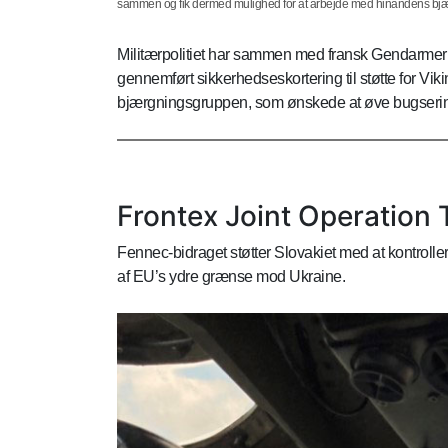
sammen og fik dermed mulighed for at arbejde med hinandens bjæ
Militærpolitiet har sammen med fransk Gendarmerie
gennemført sikkerhedseskortering til støtte for Vi
bjærgningsgruppen, som ønskede at øve bugsering 
Frontex Joint Operation T
Fennec-bidraget støtter Slovakiet med at kontrolle
af EU’s ydre grænse mod Ukraine.