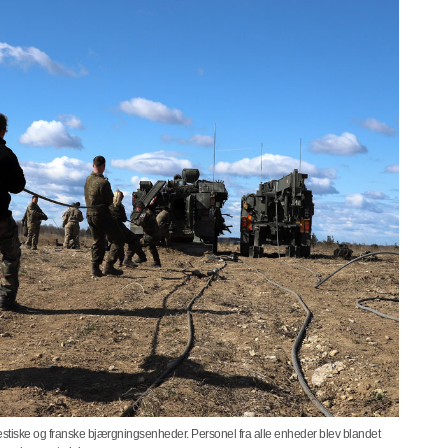
stiske og franske bjærgningsenheder. Personel fra alle enheder blev blandet