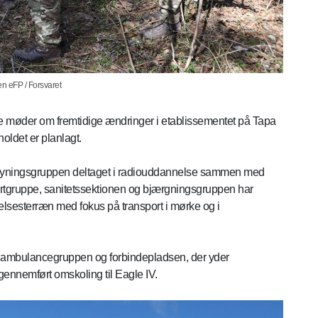
en eFP / Forsvaret
ke møder om fremtidige ændringer i etablissementet på Tapa
ldet er planlagt.
rsyningsgruppen deltaget i radiouddannelse sammen med
ortgruppe, sanitetssektionen og bjærgningsgruppen har
sesterræn med fokus på transport i mørke og i
 ambulancegruppen og forbindepladsen, der yder
ennemført omskoling til Eagle IV.