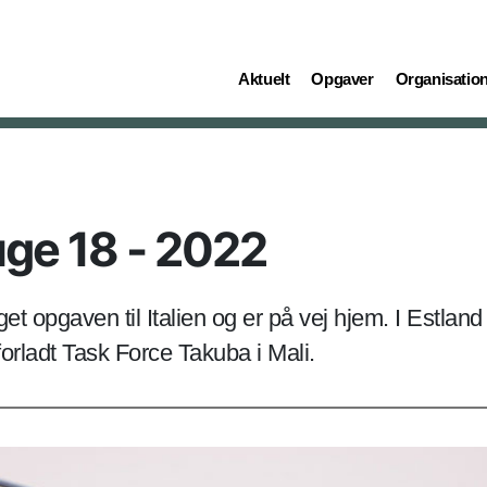
(current)
(current)
(current)
Aktuelt
Opgaver
Organisatio
ge 18 - 2022
get opgaven til Italien og er på vej hjem. I Estlan
forladt Task Force Takuba i Mali.