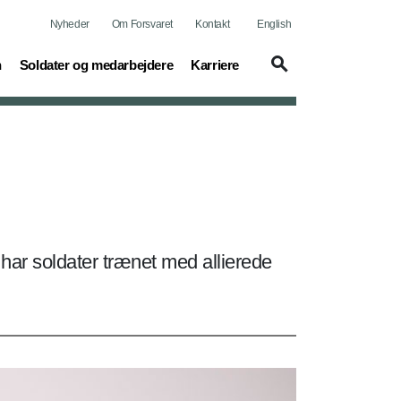
Nyheder
Om Forsvaret
Kontakt
English
(current)
(current)
n
Soldater og medarbejdere
Karriere
d har soldater trænet med allierede