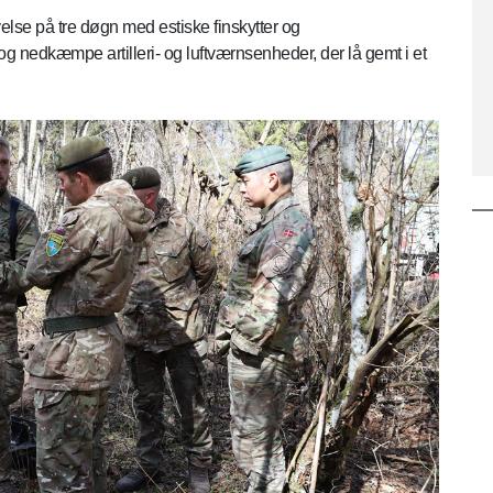
else på tre døgn med estiske finskytter og
og nedkæmpe artilleri- og luftværnsenheder, der lå gemt i et