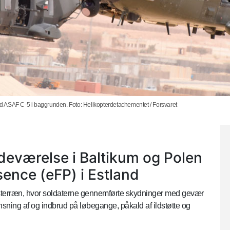
d ASAF C-5 i baggrunden. Foto: Helikopterdetachementet / Forsvaret
deværelse i Baltikum og Polen
ence (eFP) i Estland
sesterræn, hvor soldaterne gennemførte skydninger med gevær
ning af og indbrud på løbegange, påkald af ildstøtte og