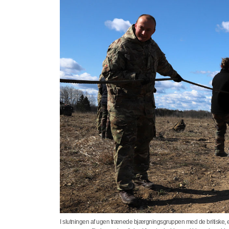
I slutningen af ugen trænede bjærgningsgruppen med de britiske, e