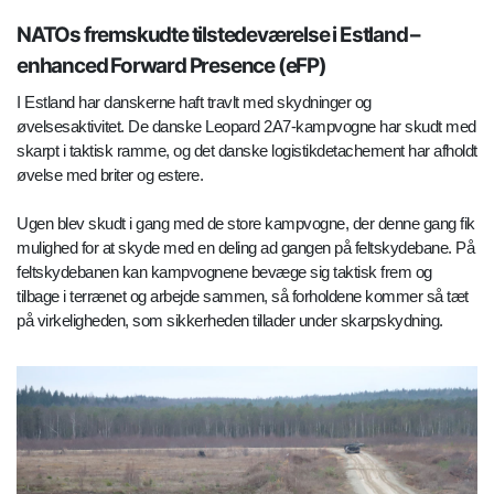
NATOs fremskudte tilstedeværelse i Estland –
enhanced Forward Presence (eFP)
I Estland har danskerne haft travlt med skydninger og
øvelsesaktivitet. De danske Leopard 2A7-kampvogne har skudt med
skarpt i taktisk ramme, og det danske logistikdetachement har afholdt
øvelse med briter og estere.
Ugen blev skudt i gang med de store kampvogne, der denne gang fik
mulighed for at skyde med en deling ad gangen på feltskydebane. På
feltskydebanen kan kampvognene bevæge sig taktisk frem og
tilbage i terrænet og arbejde sammen, så forholdene kommer så tæt
på virkeligheden, som sikkerheden tillader under skarpskydning.