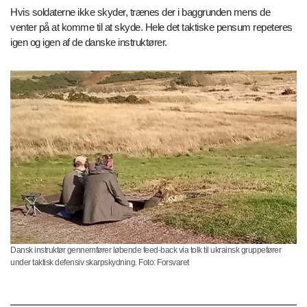
Hvis soldaterne ikke skyder, trænes der i baggrunden mens de
venter på at komme til at skyde. Hele det taktiske pensum repeteres
igen og igen af de danske instruktører.
Dansk instruktør gennemfører løbende feed-back via tolk til ukrainsk gruppefører
under taktisk defensiv skarpskydning. Foto: Forsvaret