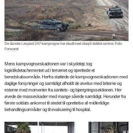
De danske Leopard 2A7-kampvogne har skudt med skarpt i taktisk ramme. Foto:
Forsvaret
Mens kampvognseskadronen var i skydelejr, tog
logistikdetachementet ud i terrænet og oprettede et
beredskabsområde. Herfra støttede de kampvognseskadronen med
daglige forsyninger og samtidigt afholdt de øvelse med briterne og
esterne med momenter fra sanitets- og bjærgningssektionen. Her
øvede de masseskader med mange sårede samtidigt. Herunder fra
første soldats ankomst til stedet til oprettelse af midlertidige
behandlingsområder og til evakuering til hospital.