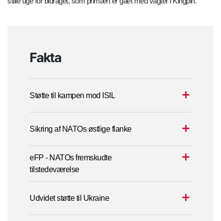
stille uge for bidraget, som primært er gået med vagter i Kingpin.
Fakta
Støtte til kampen mod ISIL
Sikring af NATOs østlige flanke
eFP - NATOs fremskudte
tilstedeværelse
Udvidet støtte til Ukraine