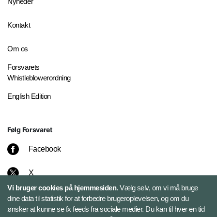
Nyheder
Kontakt
Om os
Forsvarets
Whistleblowerordning
English Edition
Følg Forsvaret
Facebook
X
Vi bruger cookies på hjemmesiden.
Vælg selv, om vi må bruge
Instagram
dine data til statistik for at forbedre brugeroplevelsen, og om du
ønsker at kunne se fx feeds fra sociale medier. Du kan til hver en tid