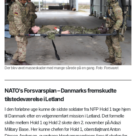
Der blev øvet masseskader med mange sårede på en gang. Foto: Forsvaret
NATO's Forsvarsplan – Danmarks fremskudte
tilstedeværelse i Letland
I den forløbne uge kunne de sidste soldater fra NFP Hold 1 tage hjem
til Danmark efter en velgennemført mission i Letland. Det formelle
skifte mellem Hold 1 og Hold 2 skete den 2. november på Adazi
Military Base. Her kunne chefen for Hold 1, oberstløjtnant Anton
Dinsen-Andersen, overdrage Hærkommandoens fane til chefen for