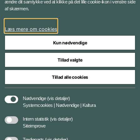
ændre dit samtykke ved at klikke på det lille cookie-ikon i venstre side
Bluesky
af skærmen.
LinkedIn
Læs mere om cookies
Kun nødvendige
Tillad valgte
Styrelser og myndigheder under Forsvarsministeriet
Tillad alle cookies
Databeskyttelse og ansvar
Nødvendige
(vis detaljer)
Systemcookies | Nødvendige | Kaltura
Cookiepolitik
Intern statistik
(vis detaljer)
Siteimprove
Tilgængelighedserklæring
Tredjeparts
(vis detaljer)