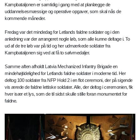
Kampbataljonen er samtidig i gang med at planlægge de
uddannelsesmæssige og operative opgaver, som skal nås de
kommende måneder.
Fredag var det mindedag for Letlands faldne soldater og i den
anledning var der arrangeret nogle løb, som alle kunne deltage i. To
ud af de tre løb var på tid og her udmærkede soldater fra
Kampbataljonen sig ved at få to sølvmedaljer.
Samme aften afholdt Latvia Mechanized Infantry Brigade en
mindehøjtidelighed for Letlands faldne soldater i moderne tid. Her
deltog 100 soldater fra NFP Hold 2 i en flot ceremoni, der på sigende
vis ærede de faldne lettiske soldater. Alle, der deltog i ceremonien, fik
hver især et lys, som de til sidst skulle stille foran monumentet for
faldne.