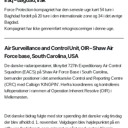
Iraq – Bagdad, Irak
Force Protection-kompagniet har den seneste uge kørt 54 ture i
Baghdad fordelt på 20 ture i den internationale zone og 34 i det øvrige
Bagdad.
Kompagniet har ikke gennemført rekognosceringer i denne uge.
Air Surveillance and Control Unit, OIR – Shaw Air
Force base, South Carolina, USA
De danske radaroperatører, tilknyttet 727th Expeditionary Air Control
Squadron (EACS) på Shaw Air Force Base i South Carolina,
bemander positioner i det amerikanske Control and Reporting Centre
(CRC) med Callsign ‘KINGPIN’. Herfra koordineres og kontrolleres
luftoperationer i rammen af Operation Inherent Resolve (OIR) i
Mellemøsten.
Det danske bidrag fulgte med stor spænding det danske valg tirsdag
der blev afholdt d. 1. november. Valgdagen blev højdepunktet på en