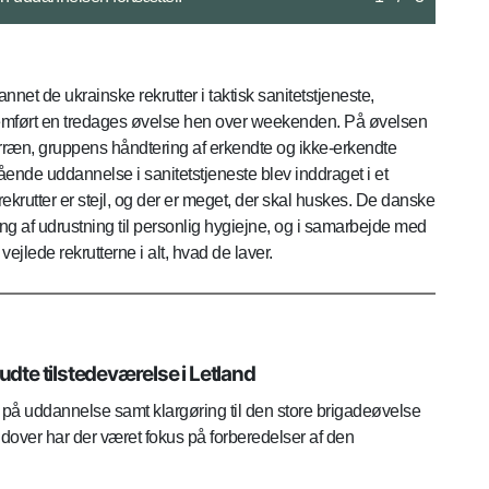
net de ukrainske rekrutter i taktisk sanitetstjeneste,
nemført en tredages øvelse hen over weekenden. På øvelsen
erræn, gruppens håndtering af erkendte og ikke-erkendte
ende uddannelse i sanitetstjeneste blev inddraget i et
ekrutter er stejl, og der er meget, der skal huskes. De danske
sætning af udrustning til personlig hygiejne, og i samarbejde med
ejlede rekrutterne i alt, hvad de laver.
te tilstedeværelse i Letland
på uddannelse samt klargøring til den store brigadeøvelse
udover har der været fokus på forberedelser af den