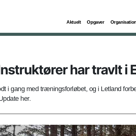
(current)
(current)
(current)
Aktuelt
Opgaver
Organisatio
nstruktører har travlt i
t i gang med træningsforløbet, og i Letland forbe
Update her.