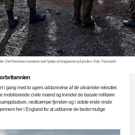
ter. Der forevises manøvre ved hjælp af magasiner på jorden. Foto: Forsvaret
torbritannien
et i gang med to ugers uddannelse af de ukrainske rekrutter.
ke mobiliserede civile mænd og kvinder de basale militære
på kamppladsen, nedkæmpe fjenden og i sidste ende vinde
 igennem her i England for at uddanne de bedst mulige