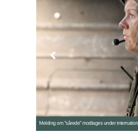
Behandling af ”sårede” i sanitets-Piranha under 