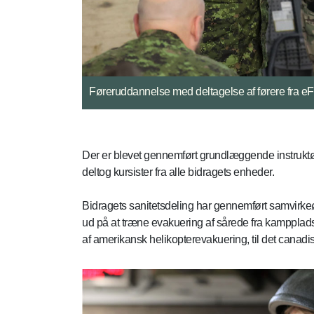
Føreruddannelse med deltagelse af førere fra 
Eric Lerdrup Bourgois / Forsvaret
Der er blevet gennemført grundlæggende instrukt
deltog kursister fra alle bidragets enheder.
Bidragets sanitetsdeling har gennemført samvirk
ud på at træne evakuering af sårede fra kamppladse
af amerikansk helikopterevakuering, til det canadis