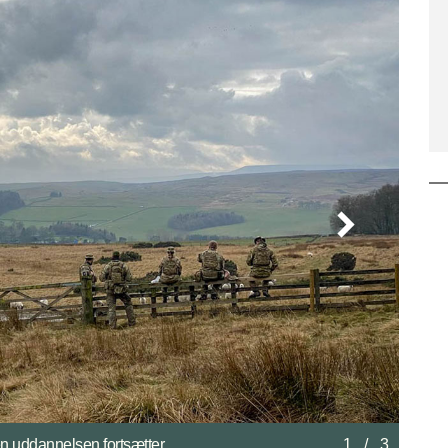
2
/
3