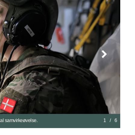
kørsel mod ”Role 1”.
2
/
6