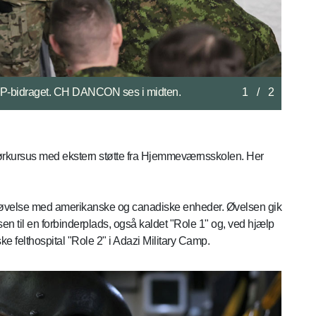
eFP-bidraget. CH DANCON ses i midten. Fotos:
2
/
2
ørkursus med ekstern støtte fra Hjemmeværnsskolen. Her
eøvelse med amerikanske og canadiske enheder. Øvelsen gik
n til en forbinderplads, også kaldet "Role 1" og, ved hjælp
ke felthospital "Role 2" i Adazi Military Camp.