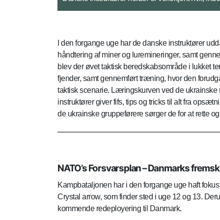
I den forgange uge har de danske instruktører uddan
håndtering af miner og luremineringer, samt gen
blev der øvet taktisk beredskabsområde i lukket t
fjender, samt gennemført træning, hvor den forudgå
taktisk scenarie. Læringskurven ved de ukrainske r
instruktører giver fifs, tips og tricks til alt fra op
de ukrainske gruppeførere sørger de for at rette og v
NATO’s Forsvarsplan – Danmarks fremskud
Kampbataljonen har i den forgange uge haft fokus 
Crystal arrow, som finder sted i uge 12 og 13. Der
kommende redeployering til Danmark.