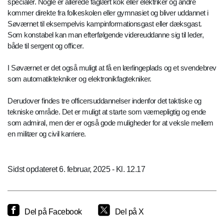
specialer. Nogle er allerede faglært kok eller elektriker og andre
kommer direkte fra folkeskolen eller gymnasiet og bliver uddannet i
Søværnet til eksempelvis kampinformationsgast eller dæksgast.
Som konstabel kan man efterfølgende videreuddanne sig til leder,
både til sergent og officer.
I Søværnet er det også muligt at få en lærlingeplads og et svendebrev
som automatiktekniker og elektronikfagtekniker.
Derudover findes tre officersuddannelser indenfor det taktiske og
tekniske område. Det er muligt at starte som værnepligtig og ende
som admiral, men der er også gode muligheder for at veksle mellem
en militær og civil karriere.
Sidst opdateret 6. februar, 2025 - Kl. 12.17
Del på Facebook
Del på X