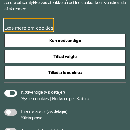
ændre dit samtykke ved at klikke på det lille cookie-ikon i venstre side
Følg Søværnet
af skærmen.
Facebook
Læs mere om cookies
Kun nødvendige
Tillad valgte
Styrelser og myndigheder under Forsvarsministeriet
Tillad alle cookies
Databeskyttelse og ansvar
Nødvendige
(vis detaljer)
Systemcookies | Nødvendige | Kaltura
Cookiepolitik
Intern statistik
(vis detaljer)
Siteimprove
Tilgængelighedserklæring