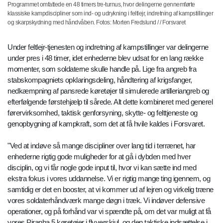
Programmet omfattede en 48 timers tre-turnus, hvor delingerne gennemførte
klassiske kampdiscipliner som ind- og udrykning i feltlejr, indretning af kampstillinger
og skarpskydning med håndvåben. Fotos: Morten Fredslund / / Forsvaret
Under feltlejr-tjenesten og indretning af kampstillinger var delingerne
under pres i 48 timer, idet enhederne blev udsat for en lang række
momenter, som soldaterne skulle handle på. Lige fra angreb fra
stabskompagniets opklaringsdeling, håndtering af krigsfanger,
nedkæmpning af pansrede køretøjer til simulerede artilleriangreb og
efterfølgende førstehjælp til sårede. Alt dette kombineret med generel
førervirksomhed, taktisk genforsyning, skytte- og felttjeneste og
genopbygning af kampkraft, som det at få hvile kaldes i Forsvaret.
"Ved at indøve så mange discipliner over lang tid i terrænet, har
enhederne rigtig gode muligheder for at gå i dybden med hver
disciplin, og vi får nogle gode input til, hvor vi kan sætte ind med
ekstra fokus i vores uddannelse. Vi er rigtig mange ting igennem, og
samtidig er det en booster, at vi kommer ud af lejren og virkelig træne
vores soldaterhåndværk mange døgn i træk. Vi indøver defensive
operationer, og på forhånd var vi spændte på, om det var muligt at få
vores Piranha 5 køretøjer i flyverskjul, og den taktiske indsættelse i