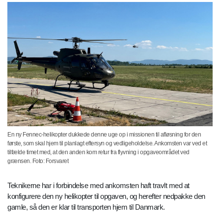
En ny Fennec-helikopter dukkede denne uge op i missionen til afløsning for den
første, som skal hjem til planlagt eftersyn og vedligeholdelse. Ankomsten var ved et
tilfælde timet med, at den anden kom retur fra flyvning i opgaveområdet ved
grænsen. Foto: Forsvaret
Teknikerne har i forbindelse med ankomsten haft travlt med at
konfigurere den ny helikopter til opgaven, og herefter nedpakke den
gamle, så den er klar til transporten hjem til Danmark.