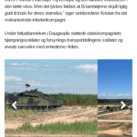
den tætte skov. Men det lykkes faktisk at få køretøjerne skjult rigtig
godt til trods for deres størrelse," siger sektionsfører Kristian fra det
mekaniserede infanterikompagni.
Under feltuddannelsen i Daugavpils støttede stabskompagniets
bjærgningssoldater og forsynings-transportdelingens soldater og
øvede samvirke med enhederne i felten.