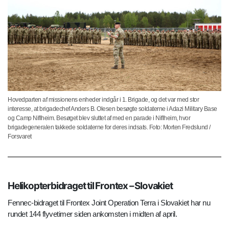
Hovedparten af missionens enheder indgår i 1. Brigade, og det var med stor
interesse, at brigadechef Anders B. Olesen besøgte soldaterne i Adazi Military Base
og Camp Niflheim. Besøget blev sluttet af med en parade i Niflheim, hvor
brigadegeneralen takkede soldaterne for deres indsats. Foto: Morten Fredslund /
Forsvaret
Helikopterbidraget til Frontex – Slovakiet
Fennec-bidraget til Frontex Joint Operation Terra i Slovakiet har nu
rundet 144 flyvetimer siden ankomsten i midten af april.