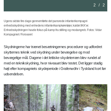
2
/
2
Ugens sidste fire dage gennemførte det pansrede infanterikompagni
enhedsskydning med enhedens infanterikampkøretøjer, kaldet IKK’er.
Enhedsskydningen havde fokus på kamp fra stilling og modangreb. Fotos: Vidar
Kompagniet / Forsvaret
Skydningerne har trænet besætningernes procedurer og udfordret
skytternes teknik ved skydning under bevægelse og mod
bevægelige mål. Dagene i det lettiske skydeterræn blev rundet af
med en teknikskydning, hvor niveauet blev testet. Det ligger stadig
højt efter kompagniets skydeperiode i Grafenwöhr i Tyskland kort før
udsendelsen.