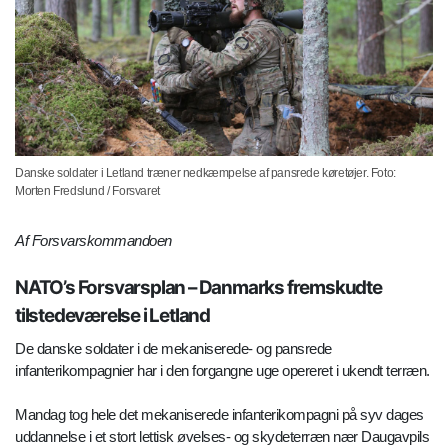
Danske soldater i Letland træner nedkæmpelse af pansrede køretøjer. Foto:
Morten Fredslund / Forsvaret
Af Forsvarskommandoen
NATO’s Forsvarsplan – Danmarks fremskudte
tilstedeværelse i Letland
De danske soldater i de mekaniserede- og pansrede
infanterikompagnier har i den forgangne uge opereret i ukendt terræn.
Mandag tog hele det mekaniserede infanterikompagni på syv dages
uddannelse i et stort lettisk øvelses- og skydeterræn nær Daugavpils