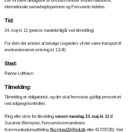
Der vil være deltagelse af forsvarsminister Morten Bødskov,
internationale samarbejdspartnere og Forsvarets ledelse.
Tid:
24. maj kl. 11 (præcis mødetid tilgår ved tilmelding)
For dem der ønsker at besøge Livgarden, vil der være transport til
øvelsesterrænet omkring kl. 13:30.
Sted:
Rønne Lufthavn
Tilmelding:
Tilmelding er obligatorisk, og der skal fremvises gyldigt pressekort
ved adgangskontrollen.
Ring eller skriv for tilmelding
senest mandag 23. maj kl. 11
til
Susanne Blomqvist, Forsvarskommandoens
Kommunikationsafdeling (
fko-l-keu03@mil.dk
eller 41729728). Ved