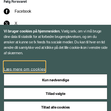
Følg Forsvaret
Facebook
X
Vi bruger cookies på hjemmesiden.
Vælg selv, om vi må bruge
Instagram
dine data til statistik for at forbedre brugeroplevelsen, og om du
ønsker at kunne se fx feeds fra sociale medier. Du kan til hver en tid
ændre dit samtykke ved at klikke på det lille cookie-ikon i venstre side
Bluesky
af skærmen.
LinkedIn
Læs mere om cookies
Kun nødvendige
Tillad valgte
Styrelser og myndigheder under Forsvarsministeriet
Tillad alle cookies