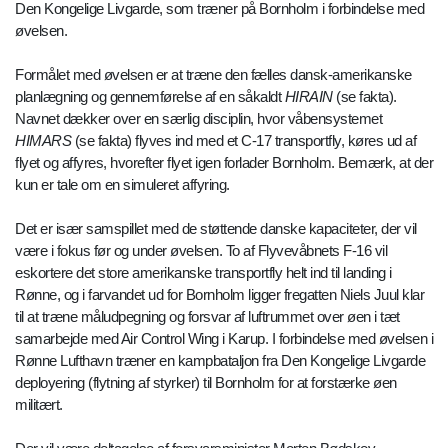
Den Kongelige Livgarde, som træner på Bornholm i forbindelse med
øvelsen.
Formålet med øvelsen er at træne den fælles dansk-amerikanske
planlægning og gennemførelse af en såkaldt
HIRAIN
(se fakta).
Navnet dækker over en særlig disciplin, hvor våbensystemet
HIMARS
(se fakta) flyves ind med et C-17 transportfly, køres ud af
flyet og affyres, hvorefter flyet igen forlader Bornholm. Bemærk, at der
kun er tale om en simuleret affyring.
Det er især samspillet med de støttende danske kapaciteter, der vil
være i fokus før og under øvelsen. To af Flyvevåbnets F-16 vil
eskortere det store amerikanske transportfly helt ind til landing i
Rønne, og i farvandet ud for Bornholm ligger fregatten Niels Juul klar
til at træne måludpegning og forsvar af luftrummet over øen i tæt
samarbejde med Air Control Wing i Karup. I forbindelse med øvelsen i
Rønne Lufthavn træner en kampbataljon fra Den Kongelige Livgarde
deployering (flytning af styrker) til Bornholm for at forstærke øen
militært.