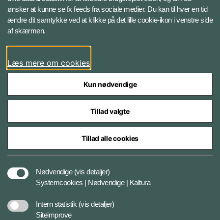
ønsker at kunne se fx feeds fra sociale medier. Du kan til hver en tid
ændre dit samtykke ved at klikke på det lille cookie-ikon i venstre side
Bluesky
af skærmen.
LinkedIn
Læs mere om cookies
Kun nødvendige
Tillad valgte
Styrelser og myndigheder under Forsvarsministeriet
Tillad alle cookies
Databeskyttelse og ansvar
Nødvendige
(vis detaljer)
Systemcookies | Nødvendige | Kaltura
Cookiepolitik
Intern statistik
(vis detaljer)
Siteimprove