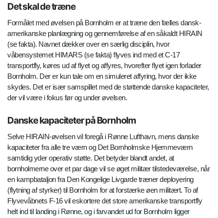
Det skal de træne
Formålet med øvelsen på Bornholm er at træne den fælles dansk-
amerikanske planlægning og gennemførelse af en såkaldt HIRAIN
(se fakta). Navnet dækker over en særlig disciplin, hvor
våbensystemet HIMARS (se fakta) flyves ind med et C-17
transportfly, køres ud af flyet og affyres, hvorefter flyet igen forlader
Bornholm. Der er kun tale om en simuleret affyring, hvor der ikke
skydes. Det er især samspillet med de støttende danske kapaciteter,
der vil være i fokus før og under øvelsen.
Danske kapaciteter på Bornholm
Selve HIRAIN-øvelsen vil foregå i Rønne Lufthavn, mens danske
kapaciteter fra alle tre værn og Det Bornholmske Hjemmeværn
samtidig yder operativ støtte. Det betyder blandt andet, at
bornholmerne over et par dage vil se øget militær tilstedeværelse, når
en kampbataljon fra Den Kongelige Livgarde træner deployering
(flytning af styrker) til Bornholm for at forstærke øen militært. To af
Flyvevåbnets F-16 vil eskortere det store amerikanske transportfly
helt ind til landing i Rønne, og i farvandet ud for Bornholm ligger