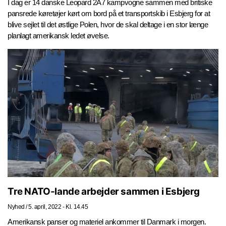
I dag er 14 danske Leopard 2A7 kampvogne sammen med britiske
pansrede køretøjer kørt om bord på et transportskib i Esbjerg for at
blive sejlet til det østlige Polen, hvor de skal deltage i en stor længe
planlagt amerikansk ledet øvelse.
Tre NATO-lande arbejder sammen i Esbjerg
Nyhed
/
5. april, 2022 - Kl. 14.45
Amerikansk panser og materiel ankommer til Danmark i morgen.