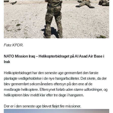
Foto: KFOR.
NATO Mission Iraq – Helikopterbidraget på Al Asad Air Base i
Irak
Helikopterbidraget har den seneste uge gennemført den første
planlagte vedligeholdelse i de nye hangarfaciliteter. Det skete, da der
blev gennemført seksmåneders eftersyn på den ene af de
medbragte helikoptere. Eftersynet forløb uden større udfordringer, og
helikopteren blev meldt klar efter tre dage i hangaren.
Der er i den seneste uge blevet fløjet fire missioner.