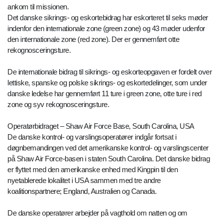
ankom til missionen.
Det danske sikrings- og eskortebidrag har eskorteret til seks møder
indenfor den internationale zone (green zone) og 43 møder udenfor
den internationale zone (red zone). Der er gennemført otte
rekognosceringsture.
De internationale bidrag til sikrings- og eskorteopgaven er fordelt over
lettiske, spanske og polske sikrings- og eskortedelinger, som under
danske ledelse har gennemført 11 ture i green zone, otte ture i red
zone og syv rekognosceringsture.
Operatørbidraget – Shaw Air Force Base, South Carolina, USA
De danske kontrol- og varslingsoperatører indgår fortsat i
døgnbemandingen ved det amerikanske kontrol- og varslingscenter
på Shaw Air Force-basen i staten South Carolina. Det danske bidrag
er flyttet med den amerikanske enhed med Kingpin til den
nyetablerede lokalitet i USA sammen med tre andre
koalitionspartnere; England, Australien og Canada.
De danske operatører arbejder på vagthold om natten og om