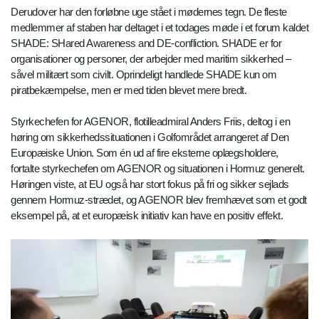
Derudover har den forløbne uge stået i mødernes tegn. De fleste
medlemmer af staben har deltaget i et todages møde i et forum kaldet
SHADE: SHared Awareness and DE-confliction. SHADE er for
organisationer og personer, der arbejder med maritim sikkerhed –
såvel militært som civilt. Oprindeligt handlede SHADE kun om
piratbekæmpelse, men er med tiden blevet mere bredt.
Styrkechefen for AGENOR, flotilleadmiral Anders Friis, deltog i en
høring om sikkerhedssituationen i Golfområdet arrangeret af Den
Europæiske Union. Som én ud af fire eksterne oplægsholdere,
fortalte styrkechefen om AGENOR og situationen i Hormuz generelt.
Høringen viste, at EU også har stort fokus på fri og sikker sejlads
gennem Hormuz-strædet, og AGENOR blev fremhævet som et godt
eksempel på, at et europæisk initiativ kan have en positiv effekt.