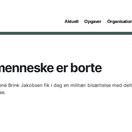
(current)
(current)
(current)
Aktuelt
Opgaver
Organisatio
enneske er borte
Brink Jakobsen fik i dag en militær bisættelse med deltag
se.