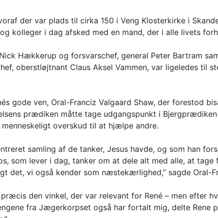
raf der var plads til cirka 150 i Veng Klosterkirke i Skan
og kolleger i dag afsked med en mand, der i alle livets fo
er Nick Hækkerup og forsvarschef, general Peter Bartram 
f, oberstløjtnant Claus Aksel Vammen, var ligeledes til s
és gode ven, Oral-Franciz Valgaard Shaw, der forestod bi
sættelsens prædiken måtte tage udgangspunkt i Bjergprædike
menneskeligt overskud til at hjælpe andre.
entreret samling af de tanker, Jesus havde, og som han fo
, som lever i dag, tanker om at dele alt med alle, at tage 
sagt det, vi også kender som næstekærlighed,” sagde Oral-F
e præcis den vinkel, der var relevant for René – men efter h
rengene fra Jægerkorpset også har fortalt mig, delte Rene