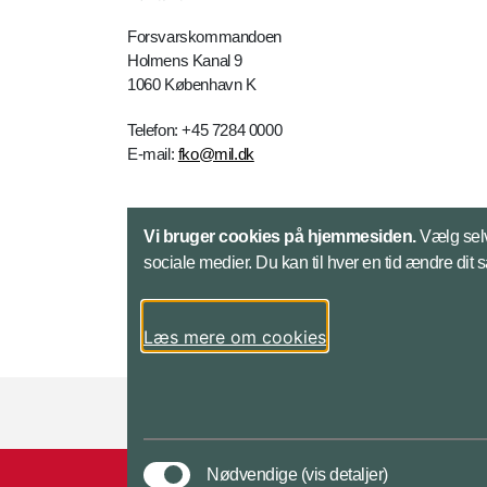
Forsvarskommandoen
Holmens Kanal 9
1060 København K
Telefon: +45 7284 0000
E-mail:
fko@mil.dk
Kontakt
Vi bruger cookies på hjemmesiden.
Vælg selv
sociale medier. Du kan til hver en tid ændre dit 
Læs mere om cookies
Styrelser og myndigheder under Forsvarsmini
Nødvendige
(vis detaljer)