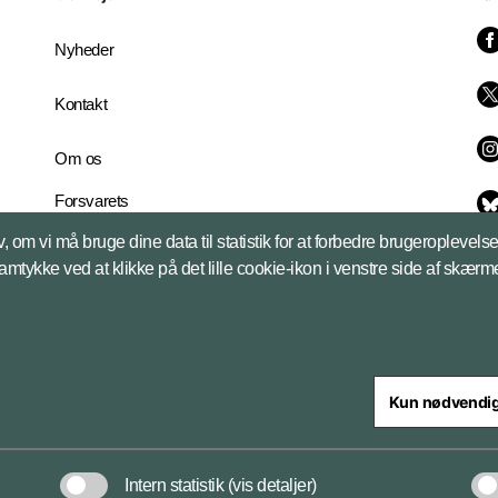
Nyheder
Kontakt
Om os
Forsvarets
Whistleblowerordning
, om vi må bruge dine data til statistik for at forbedre brugeroplevel
English Edition
samtykke ved at klikke på det lille cookie-ikon i venstre side af skærm
Kun nødvendi
steriet
Intern statistik
(vis detaljer)
Databeskyttelse og ansv