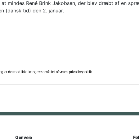
 at mindes René Brink Jakobsen, der blev dræbt af en spræ
n (dansk tid) den 2. januar.
 er dermed ikke længere omfattet af vores privatlivspolitik.
Genveje
Fø