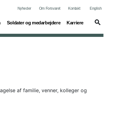
Nyheder
Om Forsvaret
Kontakt
English
(current)
(current)
n
Soldater og medarbejdere
Karriere
else af familie, venner, kolleger og