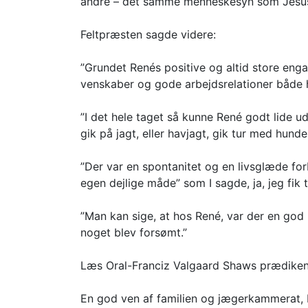
andre – det samme menneskesyn som Jesus
Feltpræsten sagde videre:
”Grundet Renés positive og altid store enga
venskaber og gode arbejdsrelationer både he
”I det hele taget så kunne René godt lide u
gik på jagt, eller havjagt, gik tur med hunde
”Der var en spontanitet og en livsglæde fo
egen dejlige måde” som I sagde, ja, jeg fik t
”Man kan sige, at hos René, var der en god b
noget blev forsømt.”
Læs Oral-Franciz Valgaard Shaws prædiken 
En god ven af familien og jægerkammerat, La