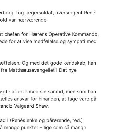
derborg, tog jægersoldat, oversergent René
rhold var nærværende.
samt chefen for Hærens Operative Kommando,
tede for at vise medfølelse og sympati med
sættelsen. Og med det gode kendskab, han
n fra Matthæusevangeliet i Det nye
rsøgte at dele med sin samtid, men som han
fælles ansvar for hinanden, at tage vare på
ranciz Valgaard Shaw.
vad I (Renés enke og pårørende, red.)
 på mange punkter – lige som så mange