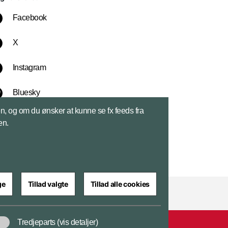
Facebook
X
Instagram
Bluesky
sen, og om du ønsker at kunne se fx feeds fra
LinkedIn
en.
ge
Tillad valgte
Tillad alle cookies
Tredjeparts
(vis detaljer)
ar
Cookiepolitik
Tilgængelighedserklæring