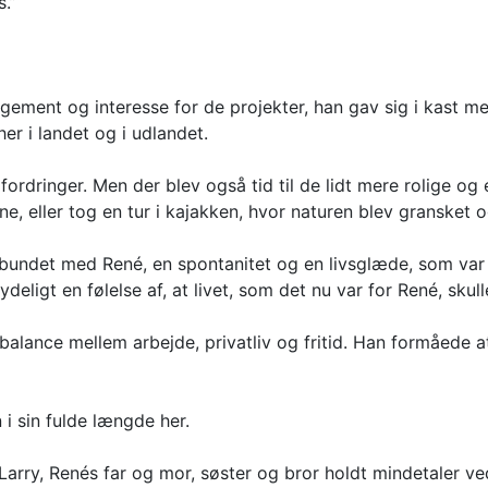
.”
gement og interesse for de projekter, han gav sig i kast me
r i landet og i udlandet.
dfordringer. Men der blev også tid til de lidt mere rolige 
ne, eller tog en tur i kajakken, hvor naturen blev gransket o
rbundet med René, en spontanitet og en livsglæde, som var 
ydeligt en følelse af, at livet, som det nu var for René, skul
alance mellem arbejde, privatliv og fritid. Han formåede at f
i sin fulde længde her.
rry, Renés far og mor, søster og bror holdt mindetaler ved