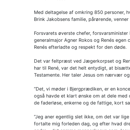
Med deltagelse af omkring 850 personer, hvo
Brink Jakobsens familie, pårørende, venner 
Forsvarets øverste chefer, forsvarsminist
generalmajor Agner Rokos og Renés egen che
Renés efterladte og respekt for den døde.
Det var feltpræst ved Jægerkorpset og Ren
har til René, var det helt entydigt, at bi
Testamente. Her taler Jesus om nærvær og 
”Det, vi møder i Bjergprædiken, er en konc
også havde et klart ønske om at dele med os
de faderløse, enkerne og de fattige, kort 
”Jeg aner egentlig slet ikke, om det var lig
fortalte mig forleden dag, og efter hvad d