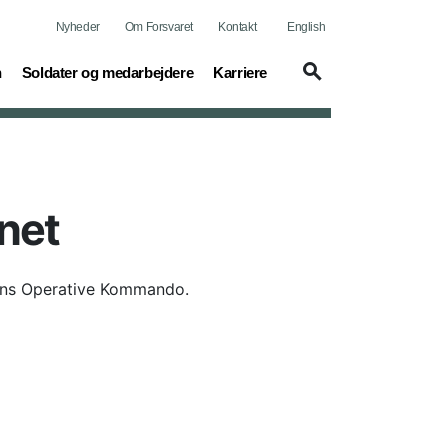
Nyheder
Om Forsvaret
Kontakt
English
(current)
(current)
n
Soldater og medarbejdere
Karriere
net
rens Operative Kommando.