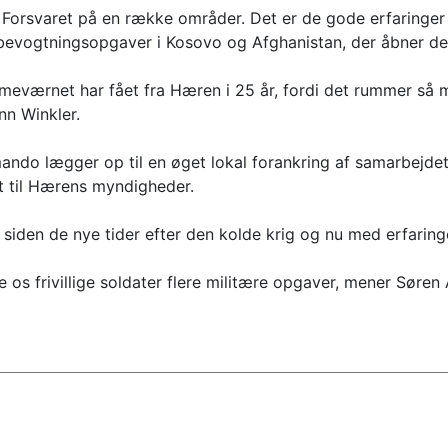
 Forsvaret på en række områder. Det er de gode erfaringe
 bevogtningsopgaver i Kosovo og Afghanistan, der åbner d
emmeværnet har fået fra Hæren i 25 år, fordi det rummer s
nn Winkler.
o lægger op til en øget lokal forankring af samarbejdet, 
t til Hærens myndigheder.
iden de nye tider efter den kolde krig og nu med erfaringer
ve os frivillige soldater flere militære opgaver, mener S