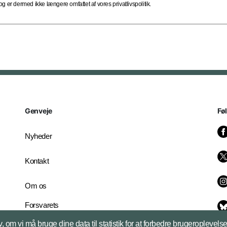
 er dermed ikke længere omfattet af vores privatlivspolitik.
Genveje
Fø
Nyheder
Kontakt
Om os
Forsvarets
Whistleblowerordning
, om vi må bruge dine data til statistik for at forbedre brugeroplevel