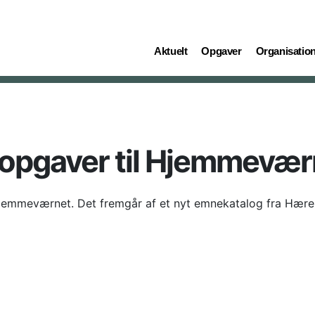
(current)
(current)
(current)
Aktuelt
Opgaver
Organisatio
pgaver til Hjemmevær
Hjemmeværnet. Det fremgår af et nyt emnekatalog fra Hæ