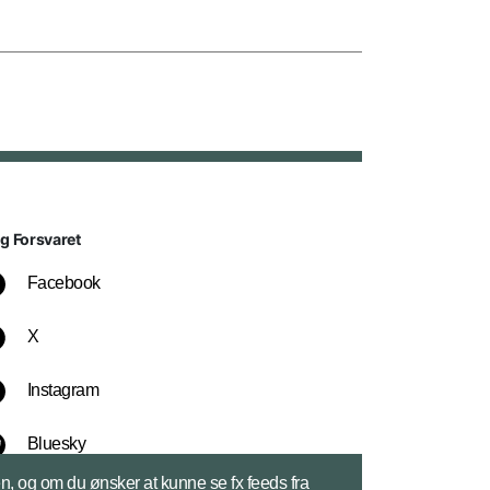
lg Forsvaret
Facebook
X
Instagram
Bluesky
sen, og om du ønsker at kunne se fx feeds fra