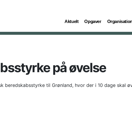
(current)
(current)
(current)
Aktuelt
Opgaver
Organisatio
bsstyrke på øvelse
sk beredskabsstyrke til Grønland, hvor der i 10 dage skal ø