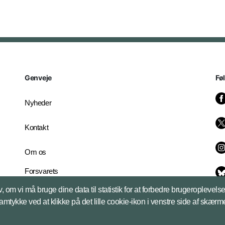
Genveje
Fø
Nyheder
Kontakt
Om os
Forsvarets
Whistleblowerordning
, om vi må bruge dine data til statistik for at forbedre brugeroplevel
English Edition
samtykke ved at klikke på det lille cookie-ikon i venstre side af skærm