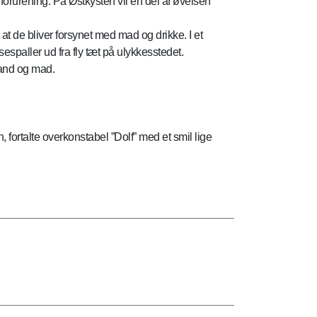
orurening. På Østkysten vil en del af øvelsen
t at de bliver forsynet med mad og drikke. I et
paller ud fra fly tæt på ulykkesstedet.
vand og mad.
 fortalte overkonstabel ”Dolf” med et smil lige