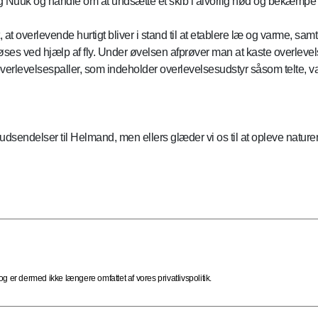
g Nuuk og handle om at undsætte et skib i alvorlig nød og bekæmpe f
t, at overlevende hurtigt bliver i stand til at etablere læ og varme, sam
s ved hjælp af fly. Under øvelsen afprøver man at kaste overlevelses
 overlevelsespaller, som indeholder overlevelsesudstyr såsom telte, 
dsendelser til Helmand, men ellers glæder vi os til at opleve naturen,
 er dermed ikke længere omfattet af vores privatlivspolitik.