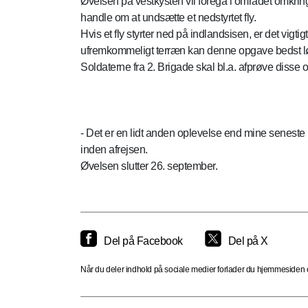
Øvelsen på vestkysten vil foregå i området omkrin
handle om at undsætte et nedstyrtet fly.
Hvis et fly styrter ned på indlandsisen, er det vigtig
ufremkommeligt terræn kan denne opgave bedst løse
Soldaterne fra 2. Brigade skal bl.a. afprøve disse
- Det er en lidt anden oplevelse end mine seneste u
inden afrejsen.
Øvelsen slutter 26. september.
Del på Facebook
Del på X
Når du deler indhold på sociale medier forlader du hjemmesiden og