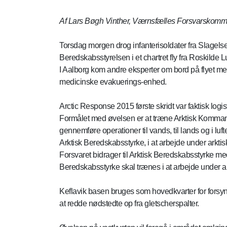
Af Lars Bøgh Vinther, Værnsfælles Forsvarskom
Torsdag morgen drog infanterisoldater fra Slagelse
Beredskabsstyrelsen i et chartret fly fra Roskilde L
I Aalborg kom andre eksperter om bord på flyet med
medicinske evakuerings-enhed.
Arctic Response 2015 første skridt var faktisk logi
Formålet med øvelsen er at træne Arktisk Komman
gennemføre operationer til vands, til lands og i l
Arktisk Beredskabsstyrke, i at arbejde under arktis
Forsvaret bidrager til Arktisk Beredskabsstyrke me
Beredskabsstyrke skal trænes i at arbejde under ar
Keflavik basen bruges som hovedkvarter for forsynin
at redde nødstedte op fra gletscherspalter.