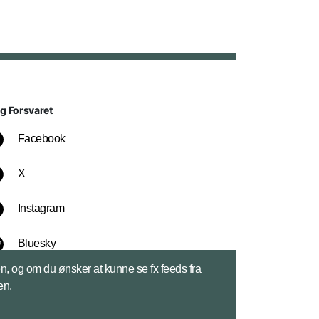
lg Forsvaret
Facebook
X
Instagram
Bluesky
sen, og om du ønsker at kunne se fx feeds fra
LinkedIn
en.