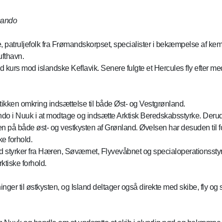
mando
, patruljefolk fra Frømandskorpset, specialister i bekæmpelse af ke
ufthavn.
 kurs mod islandske Keflavik. Senere fulgte et Hercules fly efter me
stikken omkring indsættelse til både Øst- og Vestgrønland.
do i Nuuk i at modtage og indsætte Arktisk Beredskabsstyrke. Deru
uften på både øst- og vestkysten af Grønland. Øvelsen har desuden til
ke forhold.
d styrker fra Hæren, Søværnet, Flyvevåbnet og specialoperationsstyrk
ktiske forhold.
ger til østkysten, og Island deltager også direkte med skibe, fly og s