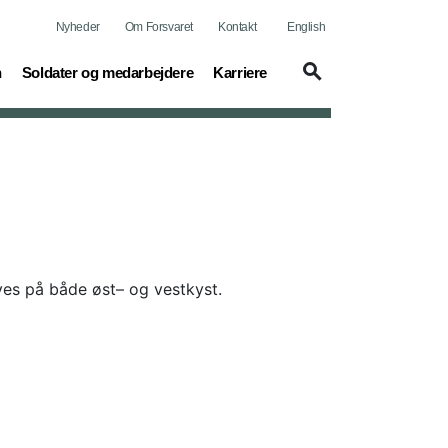
Nyheder
Om Forsvaret
Kontakt
English
(current)
(current)
n
Soldater og medarbejdere
Karriere
ves på både øst– og vestkyst.