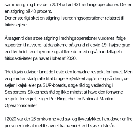
sammenligning blev der i 2019 udført 431 redningsoperationer. Det er
en stigning på 48 procent.
Der er særligt sket en stigning i søredningsoperationer relateret til
fritidssejlere.
Årsagen til den store stigning i redningsoperationer vurderes ifølge
rapporten til at være, at danskerne på grund af covid-19 i højere grad
end før holdt ferie hjemme og at flere dermed også har deltaget i
fritidsaktiviteter på havet i løbet af 2020.
”Heldigvis udviser langt de fleste den fornødne respekt for havet. Men
vi opfordrer stadig alle til at bruge SejlSikkert app’en – også dem, der
sejler i kajak eller på SUP-boards, søge råd og vedledning i
Søsportens Sikkerhedsråd og ikke mindst at have den fornødne
respekt for vejret,” siger Per Ring, chef for Nationalt Maritimt
Operationscenter.
I 2020 var der 26 omkomne ved sø- og flyveulykker, herudover er fire
personer fortsat meldt savnet fra hændelser til søs sidste år.