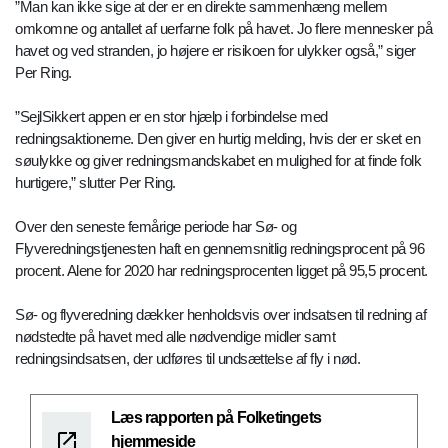
”Man kan ikke sige at der er en direkte sammenhæng mellem
omkomne og antallet af uerfarne folk på havet. Jo flere mennesker på
havet og ved stranden, jo højere er risikoen for ulykker også,” siger
Per Ring.
”SejlSikkert appen er en stor hjælp i forbindelse med
redningsaktionerne. Den giver en hurtig melding, hvis der er sket en
søulykke og giver redningsmandskabet en mulighed for at finde folk
hurtigere,” slutter Per Ring.
Over den seneste femårige periode har Sø- og
Flyveredningstjenesten haft en gennemsnitlig redningsprocent på 96
procent. Alene for 2020 har redningsprocenten ligget på 95,5 procent.
Sø- og flyveredning dækker henholdsvis over indsatsen til redning af
nødstedte på havet med alle nødvendige midler samt
redningsindsatsen, der udføres til undsættelse af fly i nød.
Læs rapporten på Folketingets
hjemmeside