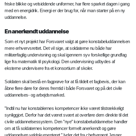
friske blikke og velsiddende uniformer, har flere sparket dagen i gang
med en energidrik. Energi er der brug for, når man starter på en ny
uddannelse.
En anerkendt uddannelse
Som et nyt projekt har Forsvaret valgt at gøre konstabeluddannelsen
mere erhvervsrettet. Det vil sige, at soldaterne nu både har
militærfaglig undervisning og skal igennem syv forskellige grundfag
lige fra matematik til psykologi. Den undervisning udbydes af
eksterne undervisere fra et konsortium af skoler.
Soldaten skal bestå en fagprøve for at få tildelt et fagbevis, der kan
åbne flere døre for deres fremtid i både Forsvaret og på det civile
uddannelses- og arbejdsmarked.
”Indtil nu har konstablernes kompetencer ikke været tilstrækkeligt
synliggjort. Derfor har det været svært at overføre dem direkte til det
civile uddannelsessystem. Den ”nye” konstabeluddannelse handler
om at få soldaternes kompetencer formelt anerkendt og gøre
uddannelsen veldokumenteret,” lyder det fra chefsergent Jesper