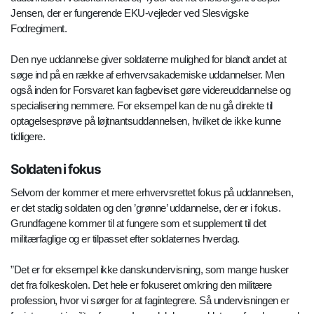
Jensen, der er fungerende EKU-vejleder ved Slesvigske
Fodregiment.
Den nye uddannelse giver soldaterne mulighed for blandt andet at
søge ind på en række af erhvervsakademiske uddannelser. Men
også inden for Forsvaret kan fagbeviset gøre videreuddannelse og
specialisering nemmere. For eksempel kan de nu gå direkte til
optagelsesprøve på løjtnantsuddannelsen, hvilket de ikke kunne
tidligere.
Soldaten i fokus
Selvom der kommer et mere erhvervsrettet fokus på uddannelsen,
er det stadig soldaten og den ’grønne’ uddannelse, der er i fokus.
Grundfagene kommer til at fungere som et supplement til det
militærfaglige og er tilpasset efter soldaternes hverdag.
”Det er for eksempel ikke danskundervisning, som mange husker
det fra folkeskolen. Det hele er fokuseret omkring den militære
profession, hvor vi sørger for at fagintegrere. Så undervisningen er