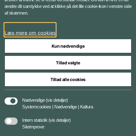
ændre dit samtykke ved at klikke på det lille cookie-ikon i venstre side
Bluesky
af skærmen.
LinkedIn
Læs mere om cookies
Kun nødvendige
Tillad valgte
Styrelser og myndigheder under Forsvarsministeriet
Tillad alle cookies
Databeskyttelse og ansvar
Nødvendige
(vis detaljer)
Systemcookies | Nødvendige | Kaltura
Cookiepolitik
Intern statistik
(vis detaljer)
Siteimprove
Tilgængelighedserklæring