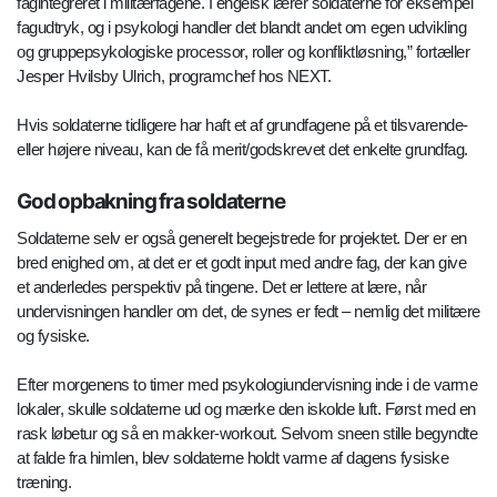
fagintegreret i militærfagene. I engelsk lærer soldaterne for eksempel
fagudtryk, og i psykologi handler det blandt andet om egen udvikling
og gruppepsykologiske processor, roller og konfliktløsning,” fortæller
Jesper Hvilsby Ulrich, programchef hos NEXT.
Hvis soldaterne tidligere har haft et af grundfagene på et tilsvarende-
eller højere niveau, kan de få merit/godskrevet det enkelte grundfag.
God opbakning fra soldaterne
Soldaterne selv er også generelt begejstrede for projektet. Der er en
bred enighed om, at det er et godt input med andre fag, der kan give
et anderledes perspektiv på tingene. Det er lettere at lære, når
undervisningen handler om det, de synes er fedt – nemlig det militære
og fysiske.
Efter morgenens to timer med psykologiundervisning inde i de varme
lokaler, skulle soldaterne ud og mærke den iskolde luft. Først med en
rask løbetur og så en makker-workout. Selvom sneen stille begyndte
at falde fra himlen, blev soldaterne holdt varme af dagens fysiske
træning.