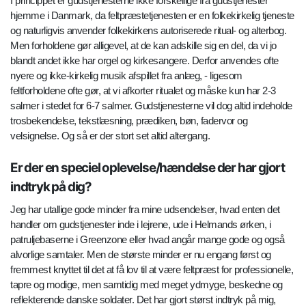
I princippet er gudstjenesterne ikke forskellige fra gudstjenester
hjemme i Danmark, da feltpræstetjenesten er en folkekirkelig tjeneste
og naturligvis anvender folkekirkens autoriserede ritual- og alterbog.
Men forholdene gør alligevel, at de kan adskille sig en del, da vi jo
blandt andet ikke har orgel og kirkesangere. Derfor anvendes ofte
nyere og ikke-kirkelig musik afspillet fra anlæg, - ligesom
feltforholdene ofte gør, at vi afkorter ritualet og måske kun har 2-3
salmer i stedet for 6-7 salmer. Gudstjenesterne vil dog altid indeholde
trosbekendelse, tekstlæsning, prædiken, bøn, fadervor og
velsignelse. Og så er der stort set altid altergang.
Er der en speciel oplevelse/hændelse der har gjort
indtryk på dig?
Jeg har utallige gode minder fra mine udsendelser, hvad enten det
handler om gudstjenester inde i lejrene, ude i Helmands ørken, i
patruljebaserne i Greenzone eller hvad angår mange gode og også
alvorlige samtaler. Men de største minder er nu engang først og
fremmest knyttet til det at få lov til at være feltpræst for professionelle,
tapre og modige, men samtidig med meget ydmyge, beskedne og
reflekterende danske soldater. Det har gjort størst indtryk på mig,