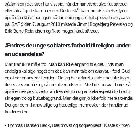
sådan som det især har vist sig, når der har været alvorligt sårede
eller tab af gode kammerater. Derfor står kammeratskabets styrke
også stærkt i erindringen, sådan som jeg særligt oplevede det, da vi
på ISAF 9 den 7. august 2010 mistede Jimmi Bøgebjerg Petersen og
Erik Berre Rolandsen og fik to meget hårdt sårede.
Ændres de unge soldaters forhold til religion under
en udsendelse?
Man kan ikke måle tro. Man kan ikke engang føle det. Hvis man
endelig skal sige noget om det, kan man tale om ansvar, - fordi Gud
er, at der er ansvar i verden. Og jeg har erfaret, at stort set alle tager
deres ansvar på sig, når de bliver udsendt. Med det ansvar hører så
også en respekt overfor andres religion og en selvrespekt i forhold til
sin egen tro og kulturbaggrund. Men det gør jo ikke folk mere troende.
Det gør dem til ansvarlige og hæderlige mennesker, der handler ud
fra deres tro.
- Thomas Hansen Beck, Hærprovst og sognepræst i Kastelskirken