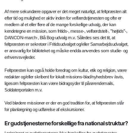
Af mere sekundære opgaver er det meget naturligt, at feltpræsten alt
efter tid og mulighed er aktiv inden for velfærdstjenesten og ofte er
medlem af et eller flere af de mange forskellige udvalg, der kan
kendetegne en mission, som fritids-, messe-, velfærdstelt-, ”højtids”-,
DANCON-march-, Blå Bog-udvalg m.v. Således ses det tit, at
feltpræsten er sekretær i Fritidsudvalget og/eller Samarbejdsudvalget,
er ansvarlig for biblioteket og måske endda anvendes som studie- og
erhvervsvejleder.
Feltpræsten kan også holde foredrag om kultur, etik og religion, være
redaktør og/eller skribent for lokalt missions-blad/nyhedsbrev /avis,
ligesom feltpræsten kan være bidragsyder til pårørendemails,
Soldaterportalen m.v.
Ved blødere missioner er der en god tradition for, at feltpræsten står
for planlægning og udførelse af ekskursioner.
Er gudstjenesterne forskellige fra national struktur?