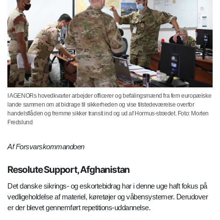
I AGENORs hovedkvarter arbejder officerer og befalingsmænd fra fem europæiske
lande sammen om at bidrage til sikkerheden og vise tilstedeværelse overfor
handelsflåden og fremme sikker transit ind og ud af Hormus-strædet. Foto: Morten
Fredslund
Af Forsvarskommandoen
Resolute Support, Afghanistan
Det danske sikrings- og eskortebidrag har i denne uge haft fokus på
vedligeholdelse af materiel, køretøjer og våbensystemer. Derudover
er der blevet gennemført repetitions-uddannelse.