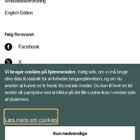
Whistleblowerordning
English Edition
Følg Forsvaret
Facebook
X
Vi bruger cookies på hjemmesiden.
Vælg selv, om vi må bruge
Instagram
dine data til statistik for at forbedre brugeroplevelsen, og om du
ønsker at kunne se fx feeds fra sociale medier. Du kan til hver en tid
ændre dit samtykke ved at klikke på det lille cookie-ikon i venstre side
Bluesky
af skærmen.
LinkedIn
Læs mere om cookies
Kun nødvendige