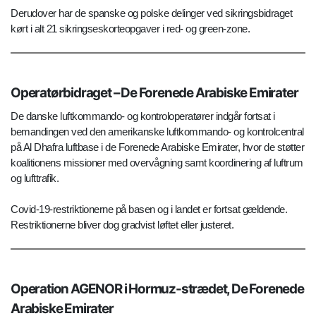
Derudover har de spanske og polske delinger ved sikringsbidraget
kørt i alt 21 sikringseskorteopgaver i red- og green-zone.
Operatørbidraget – De Forenede Arabiske Emirater
De danske luftkommando- og kontroloperatører indgår fortsat i
bemandingen ved den amerikanske luftkommando- og kontrolcentral
på Al Dhafra luftbase i de Forenede Arabiske Emirater, hvor de støtter
koalitionens missioner med overvågning samt koordinering af luftrum
og lufttrafik.
Covid-19-restriktionerne på basen og i landet er fortsat gældende.
Restriktionerne bliver dog gradvist løftet eller justeret.
Operation AGENOR i Hormuz-strædet, De Forenede
Arabiske Emirater