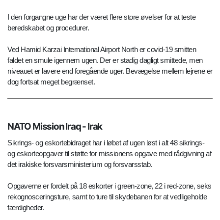
I den forgangne uge har der været flere store øvelser for at teste
beredskabet og procedurer.
Ved Hamid Karzai International Airport North er covid-19 smitten
faldet en smule igennem ugen. Der er stadig dagligt smittede, men
niveauet er lavere end foregående uger. Bevægelse mellem lejrene er
dog fortsat meget begrænset.
NATO Mission Iraq - Irak
Sikrings- og eskortebidraget har i løbet af ugen løst i alt 48 sikrings-
og eskorteopgaver til støtte for missionens opgave med rådgivning af
det irakiske forsvarsministerium og forsvarsstab.
Opgaverne er fordelt på 18 eskorter i green-zone, 22 i red-zone, seks
rekognosceringsture, samt to ture til skydebanen for at vedligeholde
færdigheder.