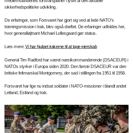
medlemslandenes forsvarsplaner i lyset af den aktuelle
sikkerhedspolitiske udvikling.
De erfaringer, som Forsvaret har gjort sig ved at lede NATO’s
træningsmission i Irak, blev også drøftet. De erfaringer udfoldes her,
hvor generalløjtnant Michael Lollesgaard gør status.
Læs mere:
Vi har hjulpet irakerne til at tage ejerskab
General Tim Radford har været næstkommanderende (DSACEUR) i
NATOs styrker i Europa siden 2020. Den første DSACEUR var den
britiske feltmarskal Montgomery, der sad i stillingen fra 1951 til 1958.
Forsvaret har lige nu indsat soldater i NATO-missioner i blandt andet
Letland, Estland og Irak.