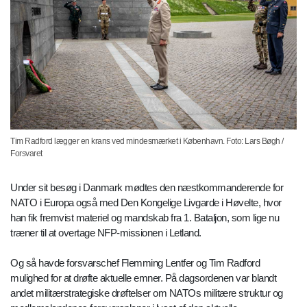
Tim Radford lægger en krans ved mindesmærket i København. Foto: Lars Bøgh /
Forsvaret
Under sit besøg i Danmark mødtes den næstkommanderende for
NATO i Europa også med Den Kongelige Livgarde i Høvelte, hvor
han fik fremvist materiel og mandskab fra 1. Bataljon, som lige nu
træner til at overtage NFP-missionen i Letland.
Og så havde forsvarschef Flemming Lentfer og Tim Radford
mulighed for at drøfte aktuelle emner. På dagsordenen var blandt
andet militærstrategiske drøftelser om NATOs militære struktur og