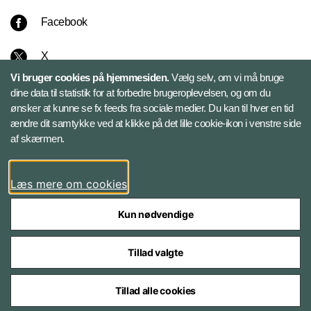
Facebook
X
Vi bruger cookies på hjemmesiden.
Vælg selv, om vi må bruge
Instagram
dine data til statistik for at forbedre brugeroplevelsen, og om du
ønsker at kunne se fx feeds fra sociale medier. Du kan til hver en tid
ændre dit samtykke ved at klikke på det lille cookie-ikon i venstre side
Bluesky
af skærmen.
LinkedIn
Læs mere om cookies
Kun nødvendige
Tillad valgte
Styrelser og myndigheder under Forsvarsministeriet
Tillad alle cookies